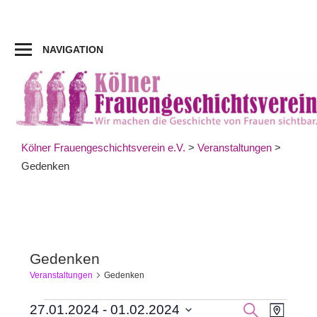
Zum
Inhalt
springen
NAVIGATION
Kölner Frauengeschichtsverein e.V.
>
Veranstaltungen
>
Gedenken
Gedenken
Veranstaltungen
Gedenken
Veran
Veranstaltungen
Veranst
SUCHE
27.01.2024
 - 
01.02.2024
KARTE