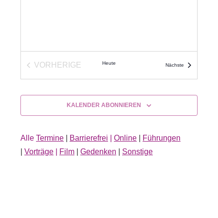
Heute
VORHERIGE
Veranstaltunge
Nächste
VERANSTALTUNGEN
KALENDER ABONNIEREN
Alle
Termine
|
Barrierefrei
|
Online
|
Führungen
|
Vorträge
|
Film
|
Gedenken
|
Sonstige