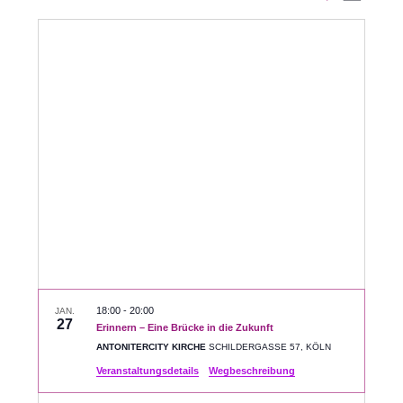
Datum
Ansic
Suche
auswählen.
Navig
und
Ansichte
Navigati
18:00
-
20:00
JAN.
27
Erinnern – Eine Brücke in die Zukunft
ANTONITERCITY KIRCHE
SCHILDERGASSE 57, KÖLN
Veranstaltungsdetails
Wegbeschreibung