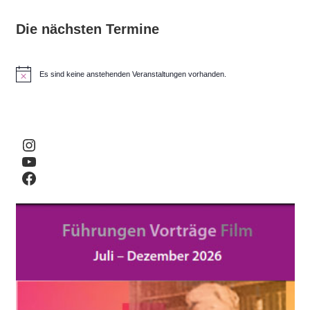
Die nächsten Termine
Es sind keine anstehenden Veranstaltungen vorhanden.
H
i
n
w
e
i
Instagram
s
YouTube
Facebook