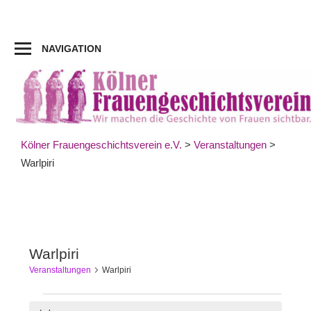
Zum
Inhalt
springen
NAVIGATION
Kölner Frauengeschichtsverein e.V.
>
Veranstaltungen
>
Warlpiri
Warlpiri
Veranstaltungen
Warlpiri
Veranstaltungen