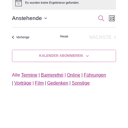
Es wurden keine Ergebnisse gefunden.
Hinweis
Veran
Veranst
SUCHE
Anstehende
LISTE
Datum
Ansic
Suche
wählen.
Navig
Heute
NÄCHSTE
Veranstaltungen
Vorherige
und
VERANSTA
Ansichte
KALENDER ABONNIEREN
Navigati
Alle
Termine
|
Barrierefrei
|
Online
|
Führungen
|
Vorträge
|
Film
|
Gedenken
|
Sonstige