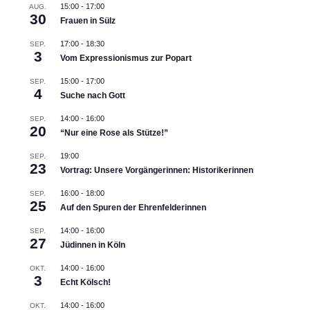
15:00
-
17:00
AUG.
30
Frauen in Sülz
17:00
-
18:30
SEP.
3
Vom Expressionismus zur Popart
15:00
-
17:00
SEP.
4
Suche nach Gott
14:00
-
16:00
SEP.
20
“Nur eine Rose als Stütze!”
19:00
SEP.
23
Vortrag: Unsere Vorgängerinnen: Historikerinnen
16:00
-
18:00
SEP.
25
Auf den Spuren der Ehrenfelderinnen
14:00
-
16:00
SEP.
27
Jüdinnen in Köln
14:00
-
16:00
OKT.
3
Echt Kölsch!
14:00
-
16:00
OKT.