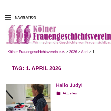
Zum
Inhalt
springen
NAVIGATION
Kölner Frauengeschichtsverein e.V.
>
2026
>
April
>
1.
TAG:
1. APRIL 2026
Hallo Judy!
1. April 2026
Irene Franken
Aktuelles