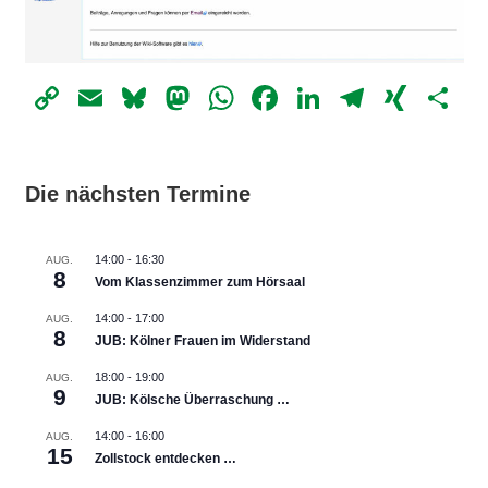
Copy
Email
Bluesky
Mastodon
WhatsApp
Facebook
LinkedIn
Telegr
XIN
Te
Link
Die nächsten Termine
14:00
-
16:30
AUG.
8
Vom Klassenzimmer zum Hörsaal
14:00
-
17:00
AUG.
8
JUB: Kölner Frauen im Widerstand
18:00
-
19:00
AUG.
9
JUB: Kölsche Überraschung …
14:00
-
16:00
AUG.
15
Zollstock entdecken …