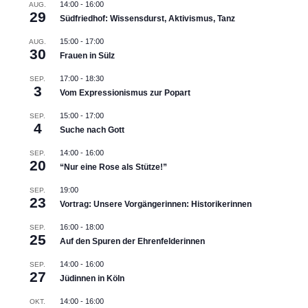
14:00
-
16:00
AUG.
29
Südfriedhof: Wissensdurst, Aktivismus, Tanz
15:00
-
17:00
AUG.
30
Frauen in Sülz
17:00
-
18:30
SEP.
3
Vom Expressionismus zur Popart
15:00
-
17:00
SEP.
4
Suche nach Gott
14:00
-
16:00
SEP.
20
“Nur eine Rose als Stütze!”
19:00
SEP.
23
Vortrag: Unsere Vorgängerinnen: Historikerinnen
16:00
-
18:00
SEP.
25
Auf den Spuren der Ehrenfelderinnen
14:00
-
16:00
SEP.
27
Jüdinnen in Köln
14:00
-
16:00
OKT.