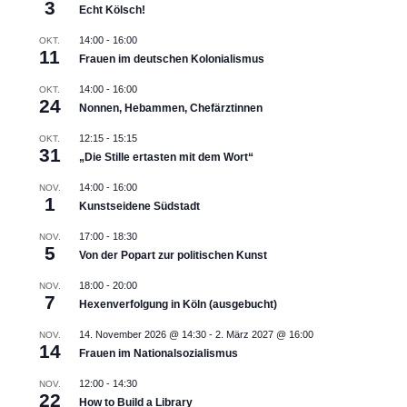
3
Echt Kölsch!
14:00
-
16:00
OKT.
11
Frauen im deutschen Kolonialismus
14:00
-
16:00
OKT.
24
Nonnen, Hebammen, Chefärztinnen
12:15
-
15:15
OKT.
31
„Die Stille ertasten mit dem Wort“
14:00
-
16:00
NOV.
1
Kunstseidene Südstadt
17:00
-
18:30
NOV.
5
Von der Popart zur politischen Kunst
18:00
-
20:00
NOV.
7
Hexenverfolgung in Köln (ausgebucht)
14. November 2026 @ 14:30
-
2. März 2027 @ 16:00
NOV.
14
Frauen im Nationalsozialismus
12:00
-
14:30
NOV.
22
How to Build a Library