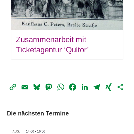
Zusammenarbeit mit
Ticketagentur ‘Qultor’
Copy
Email
Bluesky
Mastodon
WhatsApp
Facebook
LinkedIn
Telegr
XIN
Te
Link
Die nächsten Termine
14:00
-
16:30
AUG.