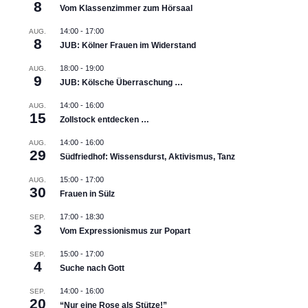
8
Vom Klassenzimmer zum Hörsaal
14:00
-
17:00
AUG.
8
JUB: Kölner Frauen im Widerstand
18:00
-
19:00
AUG.
9
JUB: Kölsche Überraschung …
14:00
-
16:00
AUG.
15
Zollstock entdecken …
14:00
-
16:00
AUG.
29
Südfriedhof: Wissensdurst, Aktivismus, Tanz
15:00
-
17:00
AUG.
30
Frauen in Sülz
17:00
-
18:30
SEP.
3
Vom Expressionismus zur Popart
15:00
-
17:00
SEP.
4
Suche nach Gott
14:00
-
16:00
SEP.
20
“Nur eine Rose als Stütze!”