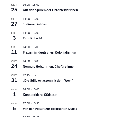
16:00
-
18:00
SEP.
25
Auf den Spuren der Ehrenfelderinnen
14:00
-
16:00
SEP.
27
Jüdinnen in Köln
14:00
-
16:00
OKT.
3
Echt Kölsch!
14:00
-
16:00
OKT.
11
Frauen im deutschen Kolonialismus
14:00
-
16:00
OKT.
24
Nonnen, Hebammen, Chefärztinnen
12:15
-
15:15
OKT.
31
„Die Stille ertasten mit dem Wort“
14:00
-
16:00
NOV.
1
Kunstseidene Südstadt
17:00
-
18:30
NOV.
5
Von der Popart zur politischen Kunst