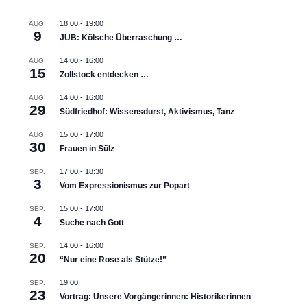
18:00
-
19:00
AUG.
9
JUB: Kölsche Überraschung …
14:00
-
16:00
AUG.
15
Zollstock entdecken …
14:00
-
16:00
AUG.
29
Südfriedhof: Wissensdurst, Aktivismus, Tanz
15:00
-
17:00
AUG.
30
Frauen in Sülz
17:00
-
18:30
SEP.
3
Vom Expressionismus zur Popart
15:00
-
17:00
SEP.
4
Suche nach Gott
14:00
-
16:00
SEP.
20
“Nur eine Rose als Stütze!”
19:00
SEP.
23
Vortrag: Unsere Vorgängerinnen: Historikerinnen