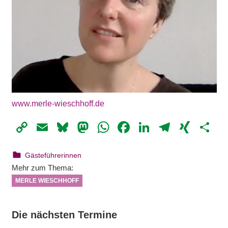
www.merle-wieschhoff.de
Copy
Email
Bluesky
Mastodon
WhatsApp
Facebook
LinkedIn
Telegr
XIN
Te
Link
22. August 2023
webmam
Gästeführerinnen
Mehr zum Thema:
MERLE WIESCHHOFF
Die nächsten Termine