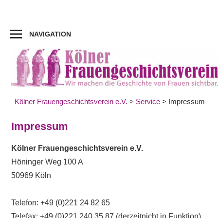
Zum
Inhalt
springen
NAVIGATION
Kölner Frauengeschichtsverein e.V.
>
Service
>
Impressum
Impressum
Kölner Frauengeschichtsverein e.V.
Höninger Weg 100 A
50969 Köln
Telefon: +49 (0)221 24 82 65
Telefax: +49 (0)221 240 35 87 (derzeitnicht in Funktion)