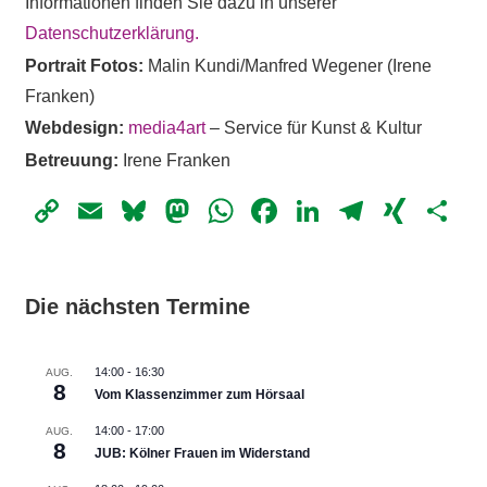
Informationen finden Sie dazu in unserer
Datenschutzerklärung.
Portrait Fotos:
Malin Kundi/Manfred Wegener (Irene
Franken)
Webdesign:
media4art
– Service für Kunst & Kultur
Betreuung:
Irene Franken
Copy
Email
Bluesky
Mastodon
WhatsApp
Facebook
LinkedIn
Telegr
XIN
Te
Link
Die nächsten Termine
14:00
-
16:30
AUG.
8
Vom Klassenzimmer zum Hörsaal
14:00
-
17:00
AUG.
8
JUB: Kölner Frauen im Widerstand