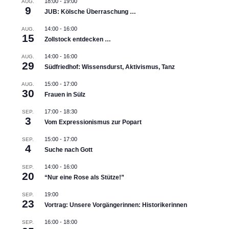
18:00
-
19:00
AUG.
9
JUB: Kölsche Überraschung …
14:00
-
16:00
AUG.
15
Zollstock entdecken …
14:00
-
16:00
AUG.
29
Südfriedhof: Wissensdurst, Aktivismus, Tanz
15:00
-
17:00
AUG.
30
Frauen in Sülz
17:00
-
18:30
SEP.
3
Vom Expressionismus zur Popart
15:00
-
17:00
SEP.
4
Suche nach Gott
14:00
-
16:00
SEP.
20
“Nur eine Rose als Stütze!”
19:00
SEP.
23
Vortrag: Unsere Vorgängerinnen: Historikerinnen
16:00
-
18:00
SEP.