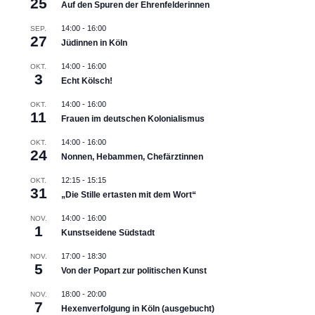
25
Auf den Spuren der Ehrenfelderinnen
14:00
-
16:00
SEP.
27
Jüdinnen in Köln
14:00
-
16:00
OKT.
3
Echt Kölsch!
14:00
-
16:00
OKT.
11
Frauen im deutschen Kolonialismus
14:00
-
16:00
OKT.
24
Nonnen, Hebammen, Chefärztinnen
12:15
-
15:15
OKT.
31
„Die Stille ertasten mit dem Wort“
14:00
-
16:00
NOV.
1
Kunstseidene Südstadt
17:00
-
18:30
NOV.
5
Von der Popart zur politischen Kunst
18:00
-
20:00
NOV.
7
Hexenverfolgung in Köln (ausgebucht)