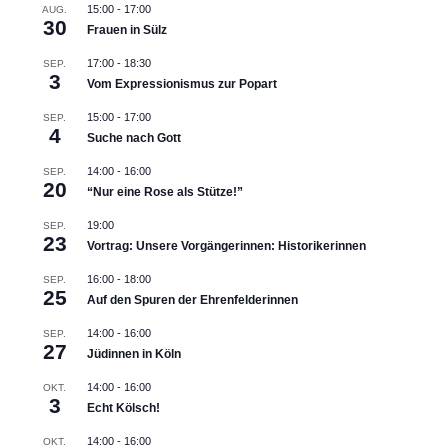
15:00
-
17:00
AUG.
30
Frauen in Sülz
17:00
-
18:30
SEP.
3
Vom Expressionismus zur Popart
15:00
-
17:00
SEP.
4
Suche nach Gott
14:00
-
16:00
SEP.
20
“Nur eine Rose als Stütze!”
19:00
SEP.
23
Vortrag: Unsere Vorgängerinnen: Historikerinnen
16:00
-
18:00
SEP.
25
Auf den Spuren der Ehrenfelderinnen
14:00
-
16:00
SEP.
27
Jüdinnen in Köln
14:00
-
16:00
OKT.
3
Echt Kölsch!
14:00
-
16:00
OKT.