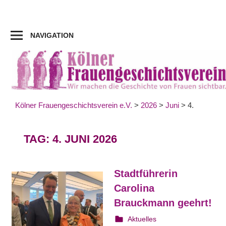
Zum
Inhalt
springen
NAVIGATION
Kölner Frauengeschichtsverein e.V.
>
2026
>
Juni
>
4.
TAG:
4. JUNI 2026
Stadtführerin
Carolina
Brauckmann geehrt!
4. Juni 2026
Irene Franken
Aktuelles