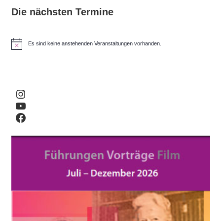
Die nächsten Termine
Es sind keine anstehenden Veranstaltungen vorhanden.
H
i
n
w
e
i
Instagram
s
YouTube
Facebook