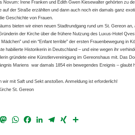
es Novum: Irene Franken und Edith Gwen Kiesewalter gehörten zu den
te auf der Straße erzählten und dann auch noch ein damals ganz exot
ie Geschichte von Frauen.
iläums bieten wir einen neuen Stadtrundgang rund um St. Gereon an,
Gründerin der Kirche über die frühere Nutzung des Luxus-Hotel Qves
 Mädchen” und ein “Enfant terrible” der ersten Frauenbewegung in Kö
rste habilierte Historikerin in Deutschland – und eine wegen ihr verhind
tlerin gründete eine Künstlervereinigung im Gereonshaus mit. Das D
ngnis Mariens war damals 1854 ein bewegendes Ereignis – glaubt 
 wir mit Saft und Sekt anstoßen. Anmeldung ist erforderlich!
 Kirche St. Gereon
il
Bluesky
Mastodon
WhatsApp
Facebook
LinkedIn
Telegram
XING
Teilen