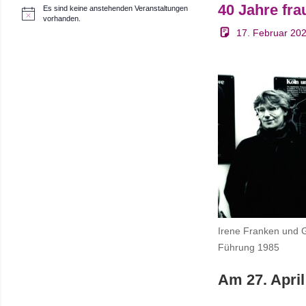
40 Jahre fr
Es sind keine anstehenden Veranstaltungen
H
vorhanden.
i
17. Februar 20
n
w
e
i
s
Irene Franken und G
Führung 1985
Am 27. April