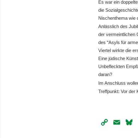
Es war ein doppelt
die Sozialgeschich
Nischenthema wie d
Anlässlich des Jub
der vermeintlichen 
des “Asyls für arme
Viertel wirkte die e
Eine jüdische Küns
Unbefleckten Empfä
daran?
Im Anschluss wollen
Treffpunkt: Vor der
Copy
Ema
Link