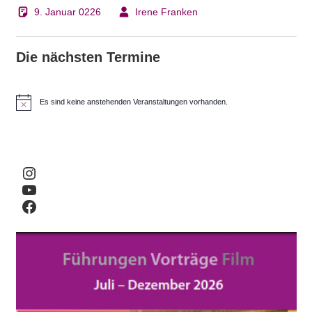
9. Januar 0226
Irene Franken
Die nächsten Termine
Es sind keine anstehenden Veranstaltungen vorhanden.
H
i
n
w
e
i
Instagram
s
YouTube
Facebook