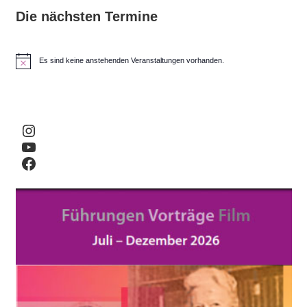
Die nächsten Termine
Es sind keine anstehenden Veranstaltungen vorhanden.
H
i
n
w
e
i
Instagram
s
YouTube
Facebook