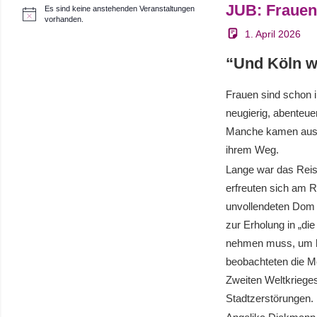
JUB: Frauen
Es sind keine anstehenden Veranstaltungen
H
vorhanden.
i
1. April 2026
n
w
“Und Köln w
e
i
s
Frauen sind schon 
neugierig, abenteue
Manche kamen aus be
ihrem Weg.
Lange war das Reis
erfreuten sich am 
unvollendeten Dom 
zur Erholung in „di
nehmen muss, um hi
beobachteten die M
Zweiten Weltkrieges
Stadtzerstörungen.