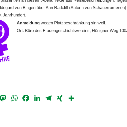
präsentiert an diesem Abend Texte aus Reisebeschreibungen, Tageb
Hildegard von Bingen über Ann Radcliff (Autorin von Schauerromenen
. Jahrhundert.
Anmeldung
wegen
Platzbeschränkung sinnvoll.
Ort: Büro des Frauengeschichtsvereins, Hönigner Weg 100
il
Bluesky
Mastodon
WhatsApp
Facebook
LinkedIn
Telegram
XING
Teilen