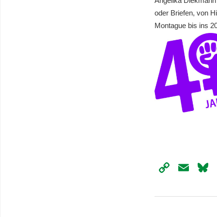
Angelika Diekmann 
oder Briefen, von 
Montague bis ins 20
Copy
Ema
Link