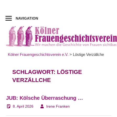
Zum
Inhalt
springen
NAVIGATION
Kölner Frauengeschichtsverein e.V.
>
Löstige Verzällche
SCHLAGWORT:
LÖSTIGE
VERZÄLLCHE
JUB: Kölsche Überraschung …
8. April 2026
Irene Franken