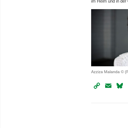
im Heim und in der
Azziza Malanda © (F
Copy
Ema
Link