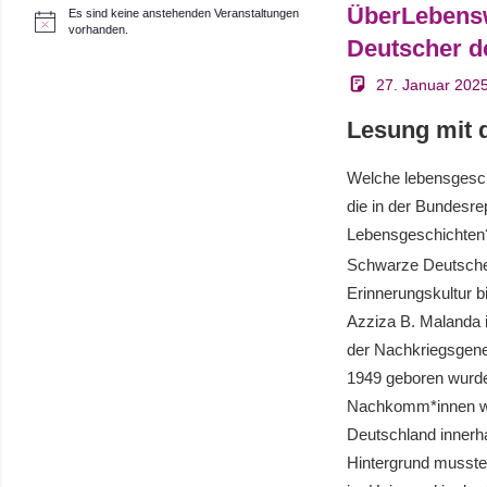
ÜberLebensw
Es sind keine anstehenden Veranstaltungen
H
vorhanden.
Deutscher d
i
n
w
27. Januar 202
e
i
Lesung mit d
s
Welche lebensgesch
die in der Bundesr
Lebensgeschichten
Schwarze Deutsche,
Erinnerungskultur bi
Azziza B. Malanda
der Nachkriegsgene
1949 geboren wurde
Nachkomm*innen weiß
Deutschland innerh
Hintergrund musste