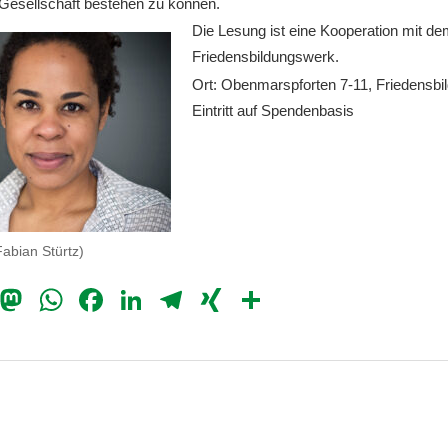
 Gesellschaft bestehen zu können.
Die Lesung ist eine Kooperation mit d
Friedensbildungswerk.
Ort: Obenmarspforten 7-11, Friedensb
Eintritt auf Spendenbasis
abian Stürtz)
il
Bluesky
Mastodon
WhatsApp
Facebook
LinkedIn
Telegram
XING
Teilen