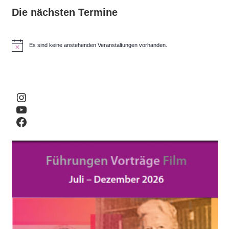
Die nächsten Termine
Es sind keine anstehenden Veranstaltungen vorhanden.
H
i
n
w
e
i
Instagram
s
YouTube
Facebook