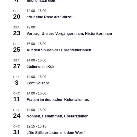
Suche nach Gott
14:00
-
16:00
SEP.
20
“Nur eine Rose als Stütze!”
19:00
SEP.
23
Vortrag: Unsere Vorgängerinnen: Historikerinnen
16:00
-
18:00
SEP.
25
Auf den Spuren der Ehrenfelderinnen
14:00
-
16:00
SEP.
27
Jüdinnen in Köln
14:00
-
16:00
OKT.
3
Echt Kölsch!
14:00
-
16:00
OKT.
11
Frauen im deutschen Kolonialismus
14:00
-
16:00
OKT.
24
Nonnen, Hebammen, Chefärztinnen
12:15
-
15:15
OKT.
31
„Die Stille ertasten mit dem Wort“