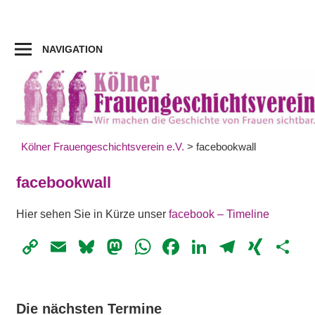
Zum
Inhalt
springen
NAVIGATION
Kölner Frauengeschichtsverein e.V.
>
facebookwall
facebookwall
Hier sehen Sie in Kürze unser
facebook – Timeline
Copy
Email
Bluesky
Mastodon
WhatsApp
Facebook
LinkedIn
Telegr
XIN
Te
Link
Die nächsten Termine