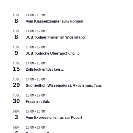
14:00
-
16:30
AUG.
8
Vom Klassenzimmer zum Hörsaal
14:00
-
17:00
AUG.
8
JUB: Kölner Frauen im Widerstand
18:00
-
19:00
AUG.
9
JUB: Kölsche Überraschung …
14:00
-
16:00
AUG.
15
Zollstock entdecken …
14:00
-
16:00
AUG.
29
Südfriedhof: Wissensdurst, Aktivismus, Tanz
15:00
-
17:00
AUG.
30
Frauen in Sülz
17:00
-
18:30
SEP.
3
Vom Expressionismus zur Popart
15:00
-
17:00
SEP.
4