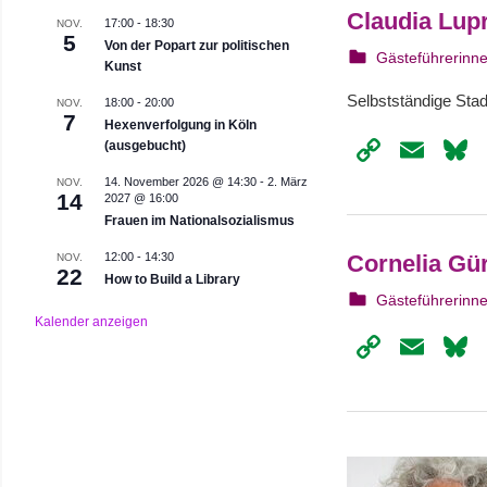
Claudia Lupr
17:00
-
18:30
NOV.
5
Von der Popart zur politischen
22. August 202
webmam
Gästeführerinn
Kunst
Selbstständige Stad
18:00
-
20:00
NOV.
7
Hexenverfolgung in Köln
Copy
Ema
(ausgebucht)
Link
14. November 2026 @ 14:30
-
2. März
NOV.
14
2027 @ 16:00
Frauen im Nationalsozialismus
12:00
-
14:30
Cornelia Gür
NOV.
22
How to Build a Library
22. August 202
webmam
Gästeführerinn
Kalender anzeigen
Copy
Ema
Link