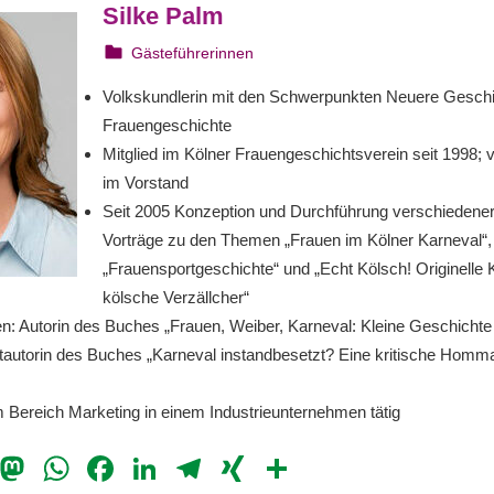
Silke Palm
22. August 2023
webmam
Gästeführerinnen
Volkskundlerin mit den Schwerpunkten Neuere Geschi
Frauengeschichte
Mitglied im Kölner Frauengeschichtsverein seit 1998; 
im Vorstand
Seit 2005 Konzeption und Durchführung verschiedene
Vorträge zu den Themen „Frauen im Kölner Karneval“,
„Frauensportgeschichte“ und „Echt Kölsch! Originelle 
kölsche Verzällcher“
en: Autorin des Buches „Frauen, Weiber, Karneval: Kleine Geschichte
tautorin des Buches „Karneval instandbesetzt? Eine kritische Homm
m Bereich Marketing in einem Industrieunternehmen tätig
il
Bluesky
Mastodon
WhatsApp
Facebook
LinkedIn
Telegram
XING
Teilen