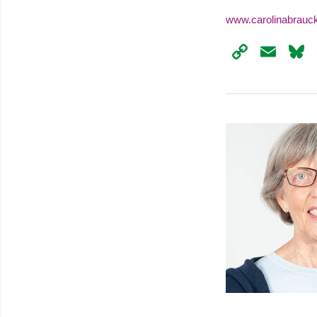
www.carolinabrauc
Copy
Ema
Link