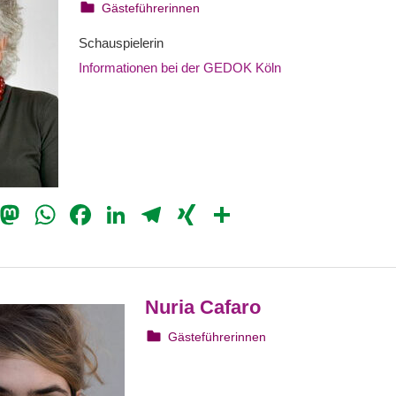
22. August 2023
webmam
Gästeführerinnen
Schauspielerin
Informationen bei der GEDOK Köln
il
Bluesky
Mastodon
WhatsApp
Facebook
LinkedIn
Telegram
XING
Teilen
Nuria Cafaro
6. August 2023
webmam
Gästeführerinnen