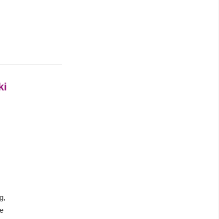
ki
g,
se