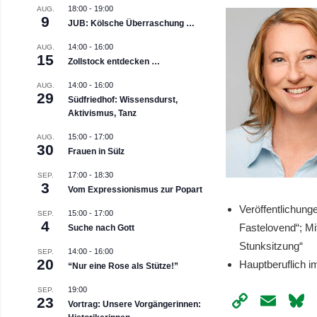
18:00
-
19:00
AUG.
9
JUB: Kölsche Überraschung …
14:00
-
16:00
AUG.
15
Zollstock entdecken …
14:00
-
16:00
AUG.
29
Südfriedhof: Wissensdurst,
Aktivismus, Tanz
15:00
-
17:00
AUG.
30
Frauen in Sülz
17:00
-
18:30
SEP.
3
Vom Expressionismus zur Popart
Veröffentlichung
15:00
-
17:00
SEP.
4
Fastelovend“; Mi
Suche nach Gott
Stunksitzung“
14:00
-
16:00
SEP.
20
Hauptberuflich i
“Nur eine Rose als Stütze!”
19:00
SEP.
Copy
Ema
23
Vortrag: Unsere Vorgängerinnen: