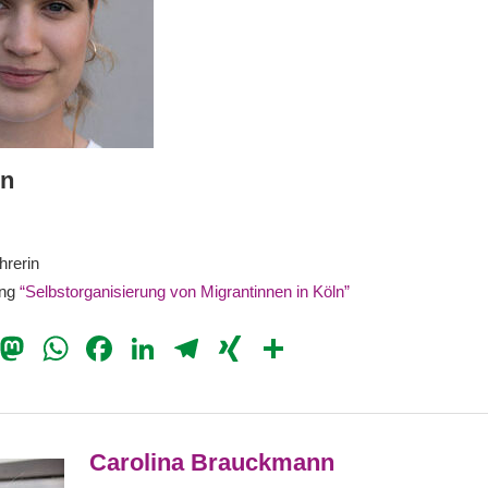
in
hrerin
ung
“Selbstorganisierung von Migrantinnen in Köln”
il
Bluesky
Mastodon
WhatsApp
Facebook
LinkedIn
Telegram
XING
Teilen
Carolina Brauckmann