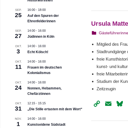
Link
Historikerinnen
16:00
-
18:00
SEP.
25
Auf den Spuren der
Ehrenfelderinnen
Ursula Matte
14:00
-
16:00
SEP.
22. August 202
webmam
Gästeführerinn
27
Jüdinnen in Köln
Mitglied des Fra
14:00
-
16:00
OKT.
3
Stadtrundgänge 
Echt Kölsch!
freie Kunsthisto
14:00
-
16:00
OKT.
11
kunst- und kultu
Frauen im deutschen
Kolonialismus
freie Mitarbeite
Studium der Kuns
14:00
-
16:00
OKT.
24
Nonnen, Hebammen,
Zeitzeugin
Chefärztinnen
Copy
Ema
12:15
-
15:15
OKT.
31
„Die Stille ertasten mit dem Wort“
Link
14:00
-
16:00
NOV.
1
Kunstseidene Südstadt