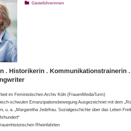
6. August 2023
webmam
Gästeführerinnen
n .
Historikerin . Kommunikationstrainerin .
ngwriter
rbeit im Feministischen Archiv Köln (FrauenMediaTurm)
esbisch-schwulen Emanzipationsbewegung Ausgezeichnet mit dem „R
en, u. a. „Margaretha Jedefrau. Sozialgeschichte über das Leben Fre
ahrhundert“
frauenhistorischen Rheinfahrten