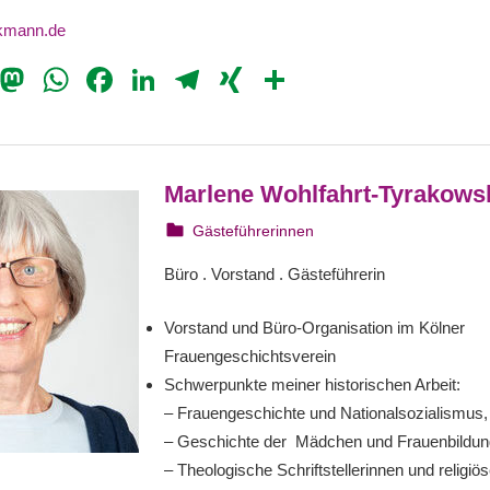
kmann.de
il
Bluesky
Mastodon
WhatsApp
Facebook
LinkedIn
Telegram
XING
Teilen
Marlene Wohlfahrt-Tyrakows
6. August 2023
webmam
Gästeführerinnen
Büro . Vorstand . Gästeführerin
Vorstand und Büro-Organisation im Kölner
Frauengeschichtsverein
Schwerpunkte meiner historischen Arbeit:
– Frauengeschichte und Nationalsozialismus,
– Geschichte der Mädchen und Frauenbildun
– Theologische Schriftstellerinnen und religiö