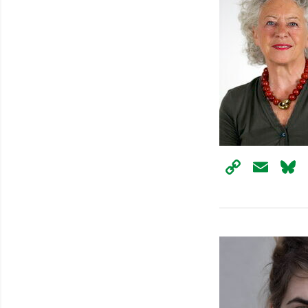
Copy
Ema
Link