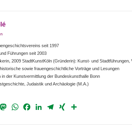
lé
3
en
uengeschichtsvereins seit 1997
und Führungen seit 2003
rikerin, 2009 StadtKunstKöln (Gründerin): Kunst- und Stadtführungen,
rhistorische sowie frauengeschichtliche Vorträge und Lesungen
rin in der Kunstvermittlung der Bundeskunsthalle Bonn
tgeschichte, Judaistik und Archäologie (M.A.)
il
Bluesky
Mastodon
WhatsApp
Facebook
LinkedIn
Telegram
XING
Teilen