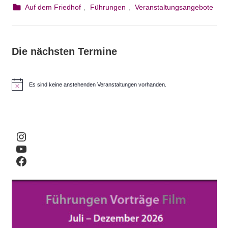
25. August 2023
webmam
Auf dem Friedhof
,
Führungen
,
Veranstaltungsangebote
Die nächsten Termine
Es sind keine anstehenden Veranstaltungen vorhanden.
H
i
n
w
e
i
Instagram
s
YouTube
Facebook