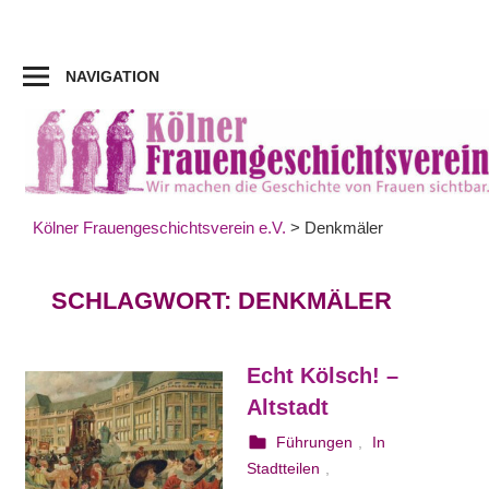
Zum
Inhalt
springen
NAVIGATION
Kölner Frauengeschichtsverein e.V.
>
Denkmäler
SCHLAGWORT:
DENKMÄLER
Echt Kölsch! –
Altstadt
22. August 2023
webmam
Führungen
,
In
Stadtteilen
,