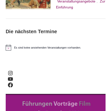
Veranstaltungsangebote
,
Zur
Einführung
Die nächsten Termine
Es sind keine anstehenden Veranstaltungen vorhanden.
H
i
n
w
e
i
Instagram
s
YouTube
Facebook