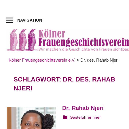
Zum
Inhalt
springen
NAVIGATION
Kölner Frauengeschichtsverein e.V.
>
Dr. des. Rahab Njeri
SCHLAGWORT:
DR. DES. RAHAB
NJERI
Dr. Rahab Njeri
22. August 2023
webmam
Gästeführerinnen