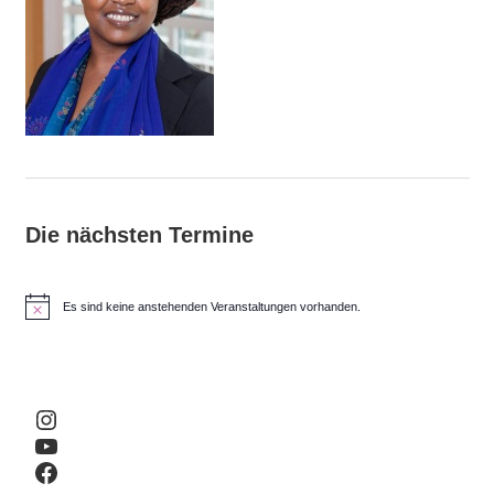
Die nächsten Termine
Es sind keine anstehenden Veranstaltungen vorhanden.
H
i
n
w
e
i
Instagram
s
YouTube
Facebook