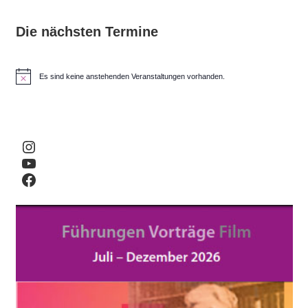
Die nächsten Termine
Es sind keine anstehenden Veranstaltungen vorhanden.
H
i
n
w
e
i
Instagram
s
YouTube
Facebook