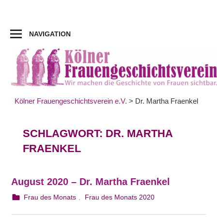
Zum
Inhalt
springen
NAVIGATION
Kölner Frauengeschichtsverein e.V.
>
Dr. Martha Fraenkel
SCHLAGWORT:
DR. MARTHA
FRAENKEL
August 2020 – Dr. Martha Fraenkel
1. August 2020
webmam
Frau des Monats
,
Frau des Monats 2020