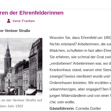
ren der Ehrenfelderinnen
4
Irene Franken
der Venloer Straße
Wussten Sie, dass Ehrenfeld um 185
Nichts entstand? Arbeiterinnen, die s
Mädchen, schufteten in fast allen Ehre
Sie erfahren, wie schmal der Grat zw
„verdorbenen“ Arbeiterinnen war, wo d
Krankenhaus stand, warum eine Steno
zwangsweise sterilisiert wurde un
Ordensfrauen leisteten. Wir erzählen 
unbarmherzigen, aber engagierten Pol
jungen Widerständlerin und von einer 
 an der Venloer Straße auf
chic sein wollte.
 dem Jahr 1902
Gästeführerin
: Cornelia Gürtler