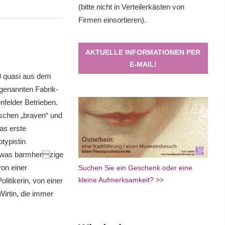
(bitte nicht in Verteilerkästen von
Firmen einsortieren).
AKTUELLE INFORMATIONEN PER
E-MAIL!
0 quasi aus dem
ogenannten Fabrik-
nfelder Betrieben.
ischen „braven“ und
as erste
typistin
d was barmherzige
von einer
Suchen Sie ein Geschenk oder eine
kleine Aufmerksamkeit? >>
itikerin, von einer
Wirtin, die immer