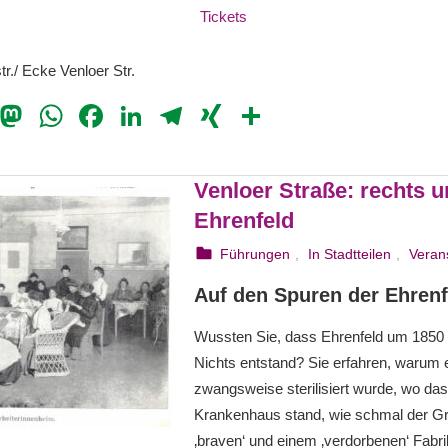
Tickets
tr./ Ecke Venloer Str.
il
Bluesky
Mastodon
WhatsApp
Facebook
LinkedIn
Telegram
XING
Teilen
Venloer Straße: rechts u
Ehrenfeld
25. August 2023
webmam
Führungen
,
In Stadtteilen
,
Veran
Auf den Spuren der Ehrenf
Wussten Sie, dass Ehrenfeld um 1850
Nichts entstand? Sie erfahren, warum e
zwangsweise sterilisiert wurde, wo das
Krankenhaus stand, wie schmal der G
‚braven‘ und einem ‚verdorbenen‘ Fab