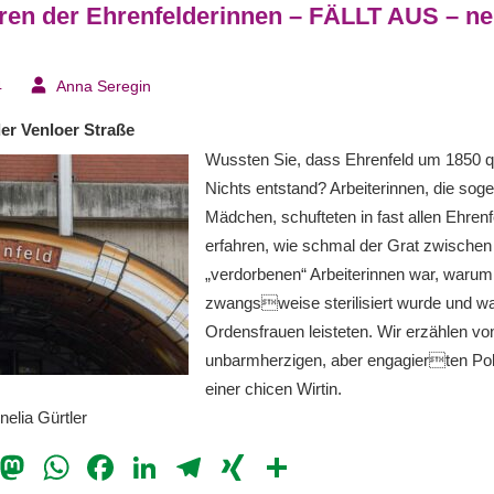
ren der Ehrenfelderinnen – FÄLLT AUS – ne
4
Anna Seregin
der Venloer Straße
Wussten Sie, dass Ehrenfeld um 1850 
Nichts entstand? Arbeiterinnen, die sog
Mädchen, schufteten in fast allen Ehrenf
erfahren, wie schmal der Grat zwischen
„verdorbenen“ Arbeiterinnen war, warum 
zwangsweise sterilisiert wurde und 
Ordensfrauen leisteten. Wir erzählen vo
unbarmherzigen, aber engagierten Poli
einer chicen Wirtin.
nelia Gürtler
il
Bluesky
Mastodon
WhatsApp
Facebook
LinkedIn
Telegram
XING
Teilen