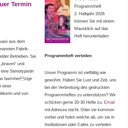
uer Termin
Programmheft
2. Halbjahr 2026
können Sie mit einem
Mausklick auf das
Heft herunterladen
quasi aus dem
enannten Fabrik-
Programmheft verteilen
elder Betrieben. Sie
 „braven“ und
eine Stenotypistin
Unser Programm ist vielfältig wie
was barmherzige
gewohnt. Haben Sie Lust und Zeit, uns
n einer
bei der Verbreitung des gedruckten
tikerin und von
Programmheftes zu unterstützen? Wir
schicken gerne 20-30 Hefte zu.
Email
mit Adresse reicht. Oder sie kommen
vorbei und holen welche ab, um sie in
Institutionen oder Cafes zu verteilen