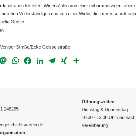
densfrauen leisteten. Wir erzählen von einer unbarmherzigen, aber 
ugendlichen Widerständigen und von einer Wirtin, die immer schick sein
elia Gürtler
en
Venloer Straße/Ecke Geisselstraße
il
Bluesky
Mastodon
WhatsApp
Facebook
LinkedIn
Telegram
XING
Teilen
Öffnungszeiten:
21 248265
Dienstag & Donnerstag
10:30 - 13:00 Uhr und nach 
uengeschichtsverein.de
Vereinbarung
rganisation
: