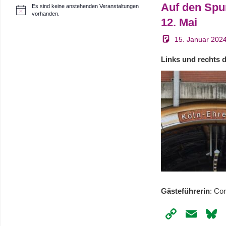
Auf den Spu
Es sind keine anstehenden Veranstaltungen
H
vorhanden.
12. Mai
i
n
w
15. Januar 202
e
i
Links und rechts 
s
Gästeführerin
: Cor
Copy
Ema