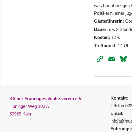
was barmherzige Or
Politikerin, einer j
Gästeführerin:
Corn
Dauer:
ca. 2 Stund
Kosten:
12 €
Treffpunkt:
14 Uhr 
Copy
Ema
Link
Kontakt
:
Kölner Frauengeschichtsverein e.V.
Telefon 02
Höninger Weg 100 A
Email
:
50969 Köln
info[ät]fra
Führungso