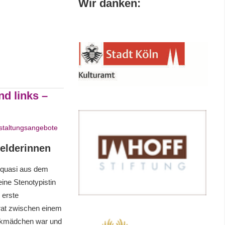
Wir danken:
nd links –
staltungsangebote
elderinnen
 quasi aus dem
ine Stenotypistin
 erste
rat zwischen einem
rikmädchen war und