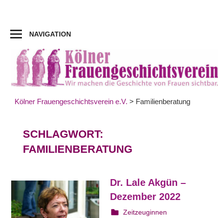
Zum
Inhalt
springen
NAVIGATION
Kölner Frauengeschichtsverein e.V.
>
Familienberatung
SCHLAGWORT:
FAMILIENBERATUNG
Dr. Lale Akgün –
Dezember 2022
20. Dezember 2022
webmam
Zeitzeuginnen