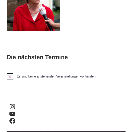
Die nächsten Termine
Es sind keine anstehenden Veranstaltungen vorhanden.
H
i
n
w
e
i
Instagram
s
YouTube
Facebook