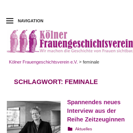
Zum
Inhalt
springen
NAVIGATION
Kölner Frauengeschichtsverein e.V.
>
feminale
SCHLAGWORT:
FEMINALE
Spannendes neues
Interview aus der
Reihe Zeitzeuginnen
29. April 2025
Irene Franken
Aktuelles