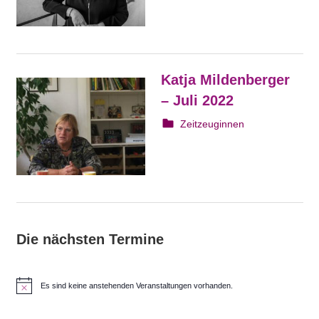
Katja Mildenberger
– Juli 2022
20. Juli 2022
webmam
Zeitzeuginnen
Die nächsten Termine
Es sind keine anstehenden Veranstaltungen vorhanden.
H
i
n