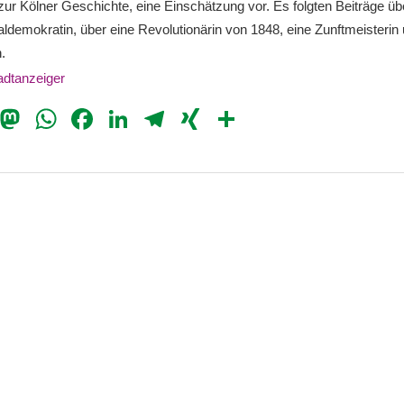
 zur Kölner Geschichte, eine Einschätzung vor. Es folgten Beiträge üb
ialdemokratin, über eine Revolutionärin von 1848, eine Zunftmeisterin
.
tadtanzeiger
il
Bluesky
Mastodon
WhatsApp
Facebook
LinkedIn
Telegram
XING
Teilen