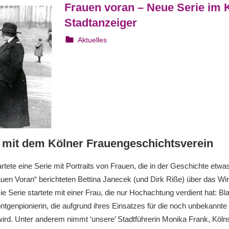
Frauen voran – Neue Serie im 
Stadtanzeiger
26. Juli 2020
webmam
Aktuelles
 mit dem Kölner Frauengeschichtsverein
artete eine Serie mit Portraits von Frauen, die in der Geschichte etwa
auen Voran“ berichteten Bettina Janecek (und Dirk Riße) über das W
ie Serie startete mit einer Frau, die nur Hochachtung verdient hat: B
tgenpionierin, die aufgrund ihres Einsatzes für die noch unbekannte
 wird. Unter anderem nimmt ‘unsere’ Stadtführerin Monika Frank, Kö