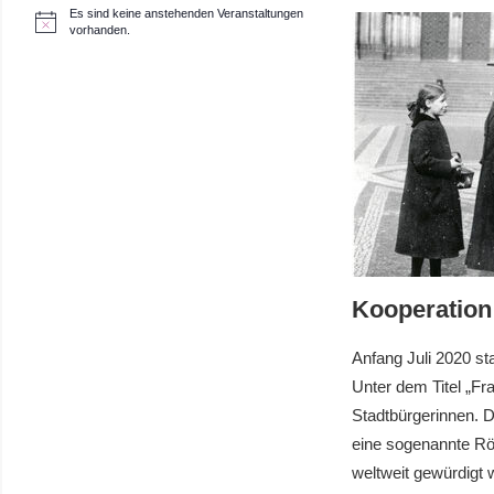
Es sind keine anstehenden Veranstaltungen
H
vorhanden.
i
n
w
e
i
s
Kooperation
Anfang Juli 2020 st
Unter dem Titel „Fr
Stadtbürgerinnen. D
eine sogenannte Rön
weltweit gewürdigt