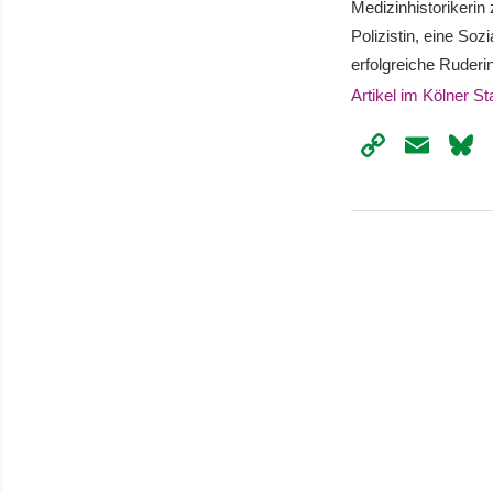
Medizinhistorikerin
Polizistin, eine Soz
erfolgreiche Ruderin
Artikel im Kölner S
Copy
Ema
Link