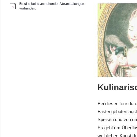
Es sind keine anstehenden Veranstaltungen
H
vorhanden.
i
n
w
e
i
s
Kulinari
Bei dieser Tour dur
Fastengeboten auska
Speisen und von un
Es geht um Überflus
weiblichen Kunst de