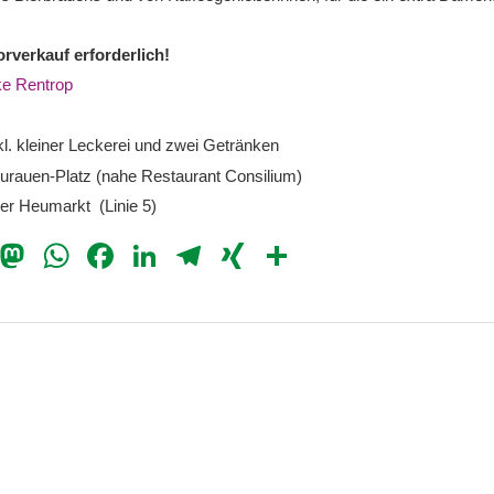
verkauf erforderlich!
ke Rentrop
l. kleiner Leckerei und zwei Getränken
rauen-Platz (nahe Restaurant Consilium)
r Heumarkt (Linie 5)
il
Bluesky
Mastodon
WhatsApp
Facebook
LinkedIn
Telegram
XING
Teilen