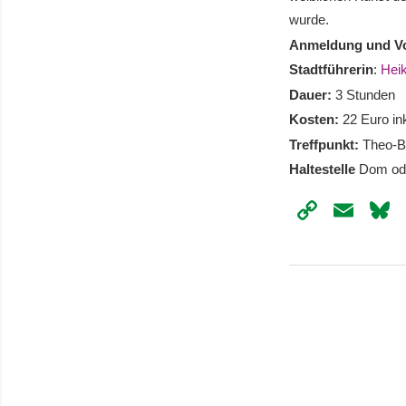
wurde.
Anmeldung und Vor
Stadtführerin
:
Hei
Dauer:
3 Stunden
Kosten:
22 Euro ink
Treffpunkt:
Theo-Bu
Haltestelle
Dom ode
Copy
Ema
Link