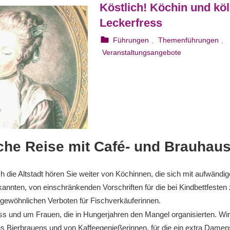
Köstlich! Köchin und kö
Leckerfress
24. August 2023
webmam
Führungen
,
Themenführungen
,
Veranstaltungsangebote
sche Reise mit Café- und Brauha
ch die Altstadt hören Sie weiter von Köchinnen, die sich mit aufwänd
nnten, von einschränkenden Vorschriften für die bei Kindbettfesten
gewöhnlichen Verboten für Fischverkäuferinnen.
s und um Frauen, die in Hungerjahren den Mangel organisierten. Wir
s Bierbrauens und von Kaffeegenießerinnen, für die ein extra Damens