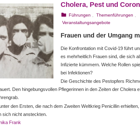
Cholera, Pest und Coro
25. August 2023
webmam
Führungen
,
Themenführungen
,
Veranstaltungsangebote
Frauen und der Umgang m
Die Konfrontation mit Covid-19 führt u
es mehrheitlich Frauen sind, die sich a
Infizierte kümmern. Welche Rollen spie
bei Infektionen?
Die Geschichte des Pestopfers Richmo
uert. Den hingebungsvollen Pflegerinnen in den Zeiten der Cholera er
Ehrengrab.
unter den Ersten, die nach dem Zweiten Weltkrieg Penicillin erhielten,
 sich nicht ansteckten.
ika Frank