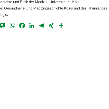
schichte und Ethik der Medizin, Universität zu Köln.
e: Gesundheits- und Medizingeschichte Kölns und des Rheinlandes,
ogie.
il
Bluesky
Mastodon
WhatsApp
Facebook
LinkedIn
Telegram
XING
Teilen