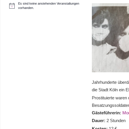
Es sind keine anstehenden Veranstaltungen
H
vorhanden.
i
n
w
e
i
s
Jahrhunderte überda
die Stadt Köln ein 
Prostituierte waren 
Besatzungssoldaten
Gästeführerin:
Mon
Dauer:
2 Stunden
Kosten:
12 €