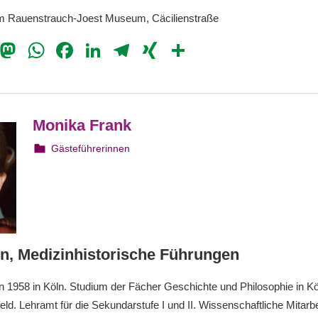
m Rauenstrauch-Joest Museum, Cäcilienstraße
il
Bluesky
Mastodon
WhatsApp
Facebook
LinkedIn
Telegram
XING
Teilen
Monika Frank
6. August 2023
webmam
Gästeführerinnen
in, Medizinhistorische Führungen
en 1958 in Köln. Studium der Fächer Geschichte und Philosophie in Kö
ld. Lehramt für die Sekundarstufe I und II. Wissenschaftliche Mitarbe