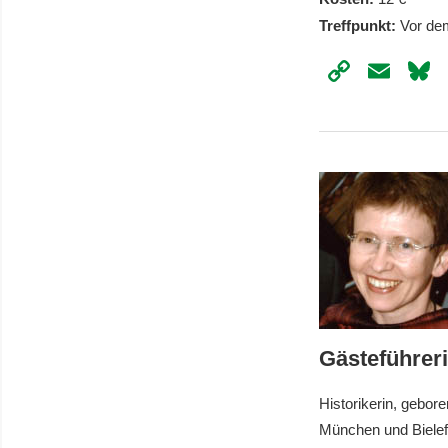
Treffpunkt:
Vor de
Copy
Ema
Link
Gästeführer
Historikerin, gebor
München und Bielefe