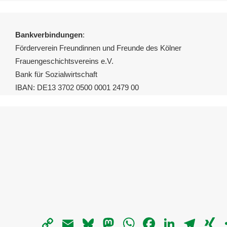
Bankverbindungen
:
Förderverein Freundinnen und Freunde des Kölner
Frauengeschichtsvereins e.V.
Bank für Sozialwirtschaft
IBAN: DE13 3702 0500 0001 2479 00
Copy
Email
Bluesky
Mastodon
WhatsApp
Facebook
LinkedIn
Telegra
X