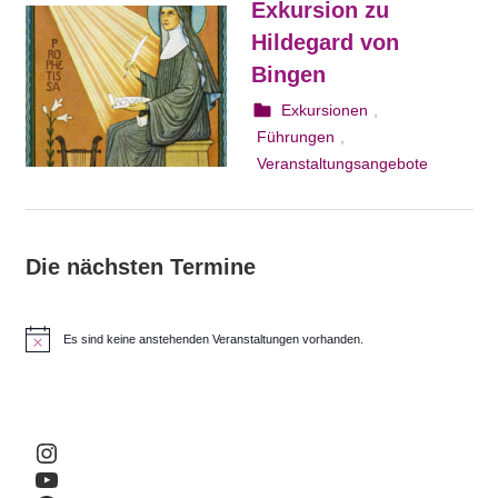
Exkursion zu
Hildegard von
Bingen
25. August 2023
webmam
Exkursionen
,
Führungen
,
Veranstaltungsangebote
Die nächsten Termine
Es sind keine anstehenden Veranstaltungen vorhanden.
H
i
n
w
e
i
Instagram
s
YouTube