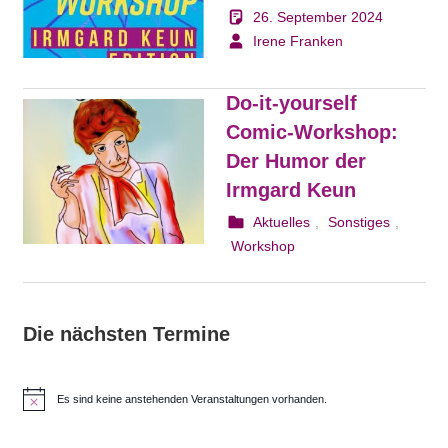
26. September 2024
Irene Franken
Do-it-yourself
Comic-Workshop:
Der Humor der
Irmgard Keun
20. Februar 2024
Irene Franken
Aktuelles
,
Sonstiges
,
Workshop
Die nächsten Termine
Es sind keine anstehenden Veranstaltungen vorhanden.
H
i
n