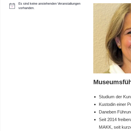
Es sind keine anstehenden Veranstaltungen
H
vorhanden.
i
n
w
e
i
s
Museumsfüh
Studium der Kuns
Kustodin einer 
Daneben Führung
Seit 2014 freibe
MAKK, seit kurz