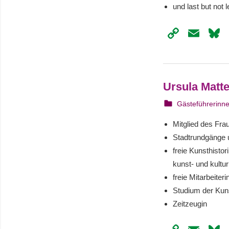
und last but not l
Copy
Ema
Link
Ursula Matte
22. August 202
webmam
Gästeführerinn
Mitglied des Fra
Stadtrundgänge 
freie Kunsthisto
kunst- und kultu
freie Mitarbeite
Studium der Kuns
Zeitzeugin