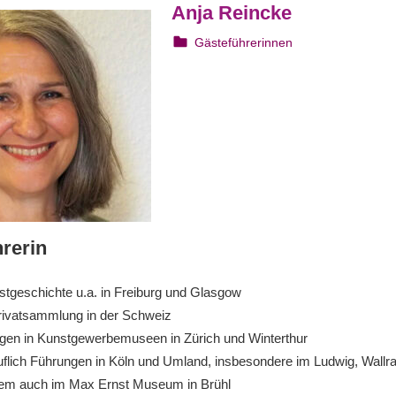
Anja Reincke
30. Juni 2024
webmam
Gästeführerinnen
rerin
tgeschichte u.a. in Freiburg und Glasgow
Privatsammlung in der Schweiz
en in Kunstgewerbemuseen in Zürich und Winterthur
ruflich Führungen in Köln und Umland, insbesondere im Ludwig, Wallra
em auch im Max Ernst Museum in Brühl