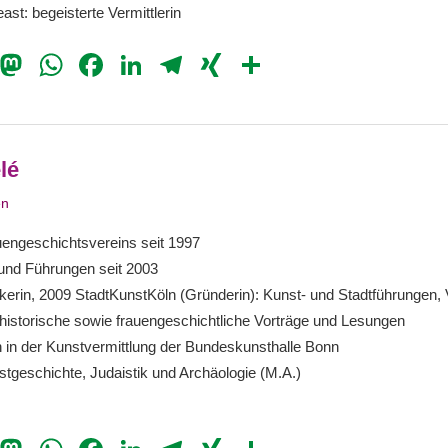
east: begeisterte Vermittlerin
il
Bluesky
Mastodon
WhatsApp
Facebook
LinkedIn
Telegram
XING
Teilen
lé
3
en
uengeschichtsvereins seit 1997
und Führungen seit 2003
rikerin, 2009 StadtKunstKöln (Gründerin): Kunst- und Stadtführungen,
rhistorische sowie frauengeschichtliche Vorträge und Lesungen
rin in der Kunstvermittlung der Bundeskunsthalle Bonn
tgeschichte, Judaistik und Archäologie (M.A.)