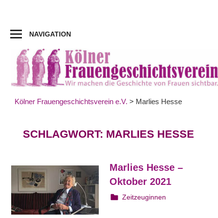
Zum
Inhalt
springen
NAVIGATION
Kölner Frauengeschichtsverein e.V.
>
Marlies Hesse
SCHLAGWORT:
MARLIES HESSE
Marlies Hesse –
Oktober 2021
19. Oktober 2021
webmam
Zeitzeuginnen