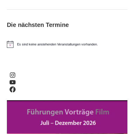
Die nächsten Termine
Es sind keine anstehenden Veranstaltungen vorhanden.
H
i
n
w
e
i
Instagram
s
YouTube
Facebook