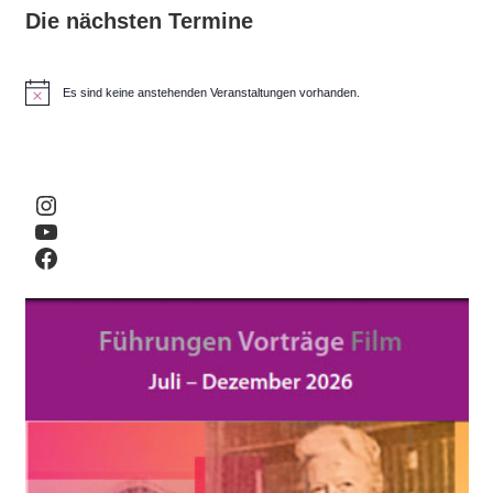
Die nächsten Termine
Es sind keine anstehenden Veranstaltungen vorhanden.
H
i
n
w
e
i
Instagram
s
YouTube
Facebook