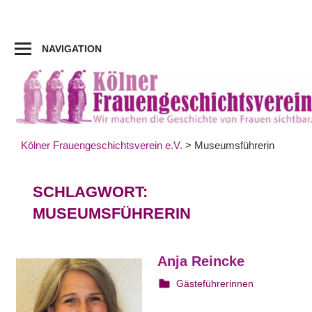
Zum
Inhalt
springen
NAVIGATION
Kölner Frauengeschichtsverein e.V.
>
Museumsführerin
SCHLAGWORT:
MUSEUMSFÜHRERIN
Anja Reincke
30. Juni 2024
webmam
Gästeführerinnen