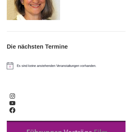
Die nächsten Termine
Es sind keine anstehenden Veranstaltungen vorhanden.
H
i
n
w
e
i
Instagram
s
YouTube
Facebook