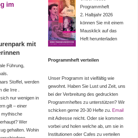
ng im
Programmheft
2. Halbjahr 2026
können Sie mit einem
Mausklick auf das
Heft herunterladen
urenpark mit
erinnen
Programmheft verteilen
le Führung,
als.
Unser Programm ist vielfältig wie
aars Stoffel, werden
gewohnt. Haben Sie Lust und Zeit, uns
 die Irre .
bei der Verbreitung des gedruckten
 sich nur wenigen in
Programmheftes zu unterstützen? Wir
n gilt – einer
schicken gerne 20-30 Hefte zu.
Email
t mythische
mit Adresse reicht. Oder sie kommen
berhaupt? Wer
vorbei und holen welche ab, um sie in
nzug gehalten. Wohin
Institutionen oder Cafes zu verteilen
 verschiedene