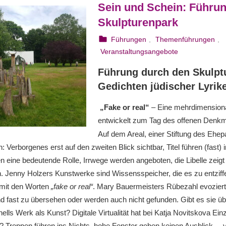
Sein und Schein: Führu
Skulpturenpark
25. August 2023
webmam
Führungen
,
Themenführungen
,
Veranstaltungsangebote
Führung durch den Skulpt
Gedichten jüdischer Lyrik
„Fake or real“
– Eine mehrdimensiona
entwickelt zum Tag des offenen Denkm
Auf dem Areal, einer Stiftung des Ehep
: Verborgenes erst auf den zweiten Blick sichtbar, Titel führen (fast) in
n eine bedeutende Rolle, Irrwege werden angeboten, die Libelle zeigt
n. Jenny Holzers Kunstwerke sind Wissensspeicher, die es zu entziffer
 mit den Worten
„fake or real“
. Mary Bauermeisters Rübezahl evozier
d fast zu übersehen oder werden auch nicht gefunden. Gibt es sie ü
anells Werk als Kunst? Digitale Virtualität hat bei Katja Novitskova Ei
“? Treppen führen ins Nichts, hohe Fenster geben keinen Ausblick, –