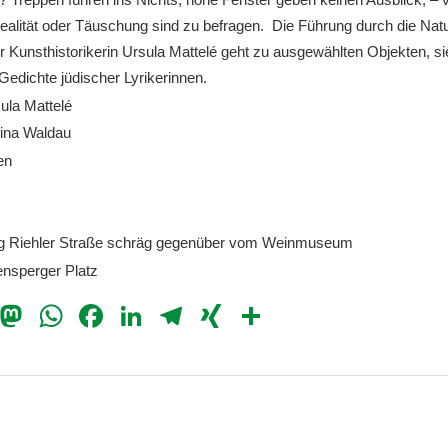
alität oder Täuschung sind zu befragen. Die Führung durch die Nat
er Kunsthistorikerin Ursula Mattelé geht zu ausgewählten Objekten, si
edichte jüdischer Lyrikerinnen.
ula Mattelé
ina Waldau
en
g Riehler Straße schräg gegenüber vom Weinmuseum
nsperger Platz
il
Bluesky
Mastodon
WhatsApp
Facebook
LinkedIn
Telegram
XING
Teilen