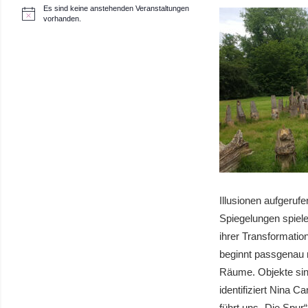
Es sind keine anstehenden Veranstaltungen
H
vorhanden.
i
n
w
e
i
s
Illusionen aufgerufen
Spiegelungen spiele
ihrer Transformatio
beginnt passgenau
Räume. Objekte sin
identifiziert Nina C
führt uns „Die Spur