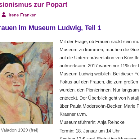
ionismus zur Popart
Irene Franken
rauen im Museum Ludwig, Teil 1
Mit der Frage, ob Frauen nackt sein m
Museum zu kommen, machen die Guerril
auf die Unterrepräsentation von Künstl
aufmerksam. 2017 waren nur 11% der K
Museum Ludwig weiblich. Bei dieser Füh
Fokus auf den Frauen, die zum großen 
wurden, den Pionierinnen. Nur langsam
entdeckt. Der Überblick geht von Nata
über Paula Modersohn-Becker, Marie F
Krasner uvm.
Museumsführerin: Anja Reincke
 Valadon 1929 (frei)
Termin: 18. Januar um 14 Uhr
Kosten: 12 € zzgl. Eintritt ins Museum