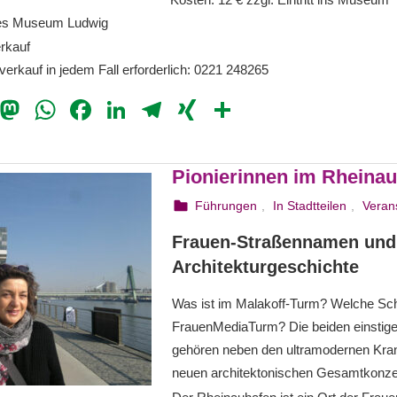
 des Museum Ludwig
erkauf
rkauf in jedem Fall erforderlich: 0221 248265
il
Bluesky
Mastodon
WhatsApp
Facebook
LinkedIn
Telegram
XING
Teilen
Pionierinnen im Rheina
25. August 2023
webmam
Führungen
,
In Stadtteilen
,
Veran
Frauen-Straßennamen und
Architekturgeschichte
Was ist im Malakoff-Turm? Welche Sch
FrauenMediaTurm? Die beiden einstig
gehören neben den ultramodernen Kr
neuen architektonischen Gesamtkonze