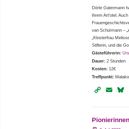
Dörte Gatermann hat
ihrem Art’otel. Auc
Frauengeschichtsve
van Schürmann – „A
„Klosterfrau Meliss
Stifterin, und die 
Gästeführerin:
Urs
Dauer:
2 Stunden
Kosten:
12€
Treffpunkt:
Malako
Copy
Ema
Link
Pionierinne