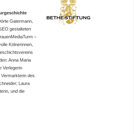
urgeschichte
Dörte Gatermann,
SEO gestalteten
 FrauenMediaTurm –
olle Kölnerinnen,
eschichtsvereins
den: Anna Maria
e Verlegerin
, Vermarkterin des
Schneider; Laura
erin, und die