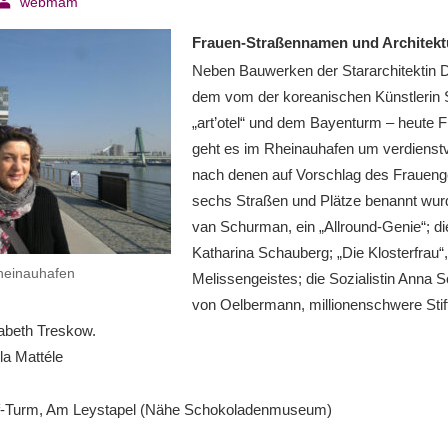
webmam
Frauen-Straßennamen und Architekt
Neben Bauwerken der Stararchitektin 
dem vom der koreanischen Künstlerin 
„art’otel“ und dem Bayenturm – heute
geht es im Rheinauhafen um verdienstv
nach denen auf Vorschlag des Fraueng
sechs Straßen und Plätze benannt wur
van Schurman, ein „Allround-Genie“; di
Katharina Schauberg; „Die Klosterfrau“
Rheinauhafen
Melissengeistes; die Sozialistin Anna 
von Oelbermann, millionenschwere Stift
abeth Treskow.
la Mattéle
off-Turm, Am Leystapel (Nähe Schokoladenmuseum)