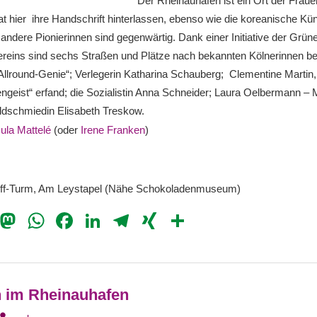
Der Rheinauhafen ist ein Ort der Frauen
 hier ihre Handschrift hinterlassen, ebenso wie die koreanische Kü
h andere Pionierinnen sind gegenwärtig. Dank einer Initiative der Grü
reins sind sechs Straßen und Plätze nach bekannten Kölnerinnen b
llround-Genie“; Verlegerin Katharina Schauberg; Clementine Martin,
engeist“ erfand; die Sozialistin Anna Schneider; Laura Oelbermann – 
Goldschmiedin Elisabeth Treskow.
ula Mattelé
(oder
Irene Franken
)
ff-Turm, Am Leystapel (Nähe Schokoladenmuseum)
il
Bluesky
Mastodon
WhatsApp
Facebook
LinkedIn
Telegram
XING
Teilen
n im Rheinauhafen