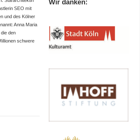
: Stararchitektin
Wir danken:
nstlerin SEO mit
nen und des Kölner
enannt: Anna Maria
 die den
Millionen schwere