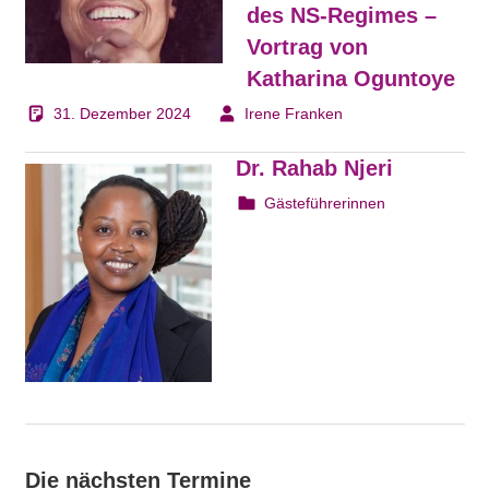
des NS-Regimes –
Vortrag von
Katharina Oguntoye
31. Dezember 2024
Irene Franken
Dr. Rahab Njeri
22. August 2023
webmam
Gästeführerinnen
Die nächsten Termine