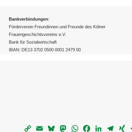
Bankverbindungen
:
Förderverein Freundinnen und Freunde des Kölner
Frauengeschichtsvereins e.V.
Bank für Sozialwirtschaft
IBAN: DE13 3702 0500 0001 2479 00
Copy
Email
Bluesky
Mastodon
WhatsApp
Facebook
LinkedIn
Telegra
X
Link