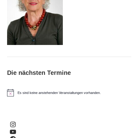
Die nächsten Termine
Es sind keine anstehenden Veranstaltungen vorhanden.
H
i
n
w
e
i
Instagram
s
YouTube