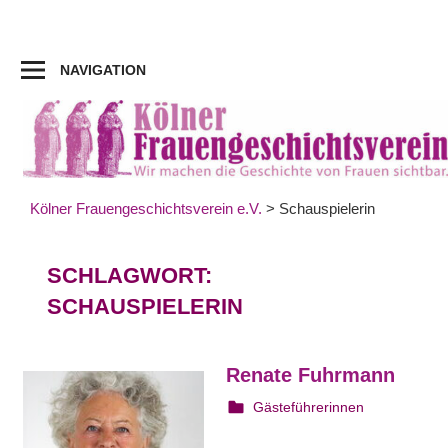
Zum
Inhalt
springen
NAVIGATION
Kölner Frauengeschichtsverein e.V.
>
Schauspielerin
SCHLAGWORT:
SCHAUSPIELERIN
Renate Fuhrmann
22. August 2023
webmam
Gästeführerinnen