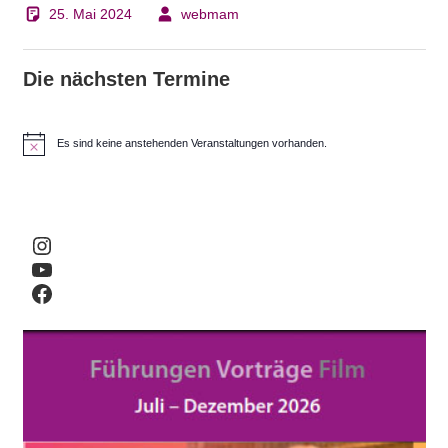
25. Mai 2024
webmam
Die nächsten Termine
Es sind keine anstehenden Veranstaltungen vorhanden.
H
i
n
w
e
i
Instagram
s
YouTube
Facebook