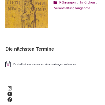
25. August 2023
webmam
Führungen
,
In Kirchen
,
Veranstaltungsangebote
Die nächsten Termine
Es sind keine anstehenden Veranstaltungen vorhanden.
H
i
n
w
e
i
Instagram
s
YouTube
Facebook