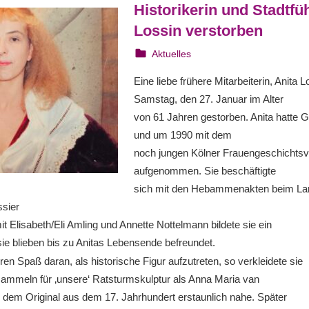
Historikerin und Stadtfü
Lossin verstorben
2. Februar 2024
Irene Franken
Aktuelles
Eine liebe frühere Mitarbeiterin, Anita L
Samstag, den 27. Januar im Alter
von 61 Jahren gestorben. Anita hatte G
und um 1990 mit dem
noch jungen Kölner Frauengeschichtsv
aufgenommen. Sie beschäftigte
sich mit den Hebammenakten beim La
ssier
Elisabeth/Eli Amling und Annette Nottelmann bildete sie ein
ie blieben bis zu Anitas Lebensende befreundet.
ren Spaß daran, als historische Figur aufzutreten, so verkleidete sie
mmeln für ‚unsere‘ Ratsturmskulptur als Anna Maria van
em Original aus dem 17. Jahrhundert erstaunlich nahe. Später