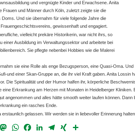
ownsausbildung und vergnügte Kinder und Erwachsene. Anita
re Frauen und Männer durch Köln, zuletzt zeigte sie die
es Doms. Und sie übernahm für viele folgende Jahre die
Frauengeschichtsvereins, gewissenhaft und engagiert.
rufliche, vielleicht prekäre Historikerin, war nicht ihrs, so
zu einer Ausbildung im Verwaltungssektor und arbeitete bei
bilienbereich. Sie pflegte nebenbei Hobbies wie die Malerei
ernahm sie eine Rolle als enge Bezugsperson, eine Quasi-Oma. Und 
ufi-und einer Skan-Gruppe an, die ihr viel Kraft gaben. Anita Lossin h
r. Die Spiritualität und der Humor halfen ihr, körperliche Beschwerni
e eine Erkrankung am Herzen mit Monaten in Heidelberger Kliniken.
 gut angenommen und alles hätte smooth weiter laufen können.
Dann b
rkrankung ein rasches Ende.
ta erstaunlich gelassen.
Wir werden sie in liebevoller Erinnerung halten
il
Bluesky
Mastodon
WhatsApp
Facebook
LinkedIn
Telegram
XING
Teilen