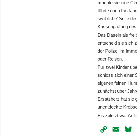
machte sie eine Cl
führte noch für Jah
‚weibliche‘ Seite d
Kassenprüfung des 
Das Dasein als freibe
entscheid sie sich 
der Polizei im Immo
oder Reisen.
Für zwei Kinder üb
schloss sich einer S
eigenen feinen Humo
zunächst über Jahr
Ersatzherz hat sie
unentdeckte Krebse
Bis zuletzt war Ani
Copy
Ema