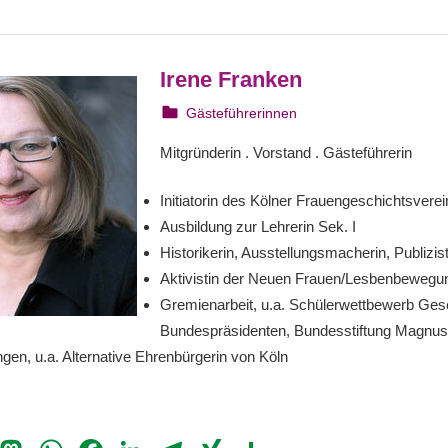
Irene Franken
6. August 2023
webmam
Gästeführerinnen
Mitgründerin . Vorstand . Gästeführerin
Initiatorin des Kölner Frauengeschichtsverei
Ausbildung zur Lehrerin Sek. I
Historikerin, Ausstellungsmacherin, Publizist
Aktivistin der Neuen Frauen/Lesbenbewegu
Gremienarbeit, u.a. Schülerwettbewerb Ges
Bundespräsidenten, Bundesstiftung Magnus 
en, u.a. Alternative Ehrenbürgerin von Köln