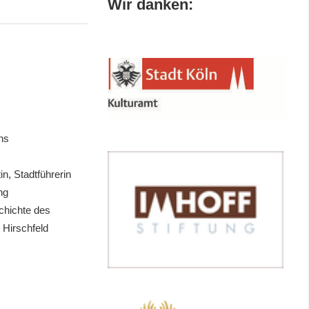
Wir danken:
ns
in, Stadtführerin
ng
chichte des
Hirschfeld