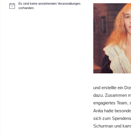
Es sind keine anstehenden Veranstaltungen
H
vorhanden.
i
n
w
e
i
s
und erstellte ein Do
dazu. Zusammen mit 
engagiertes Team, s
Anita hatte besonde
sich zum Spendensa
Schurman und kam d