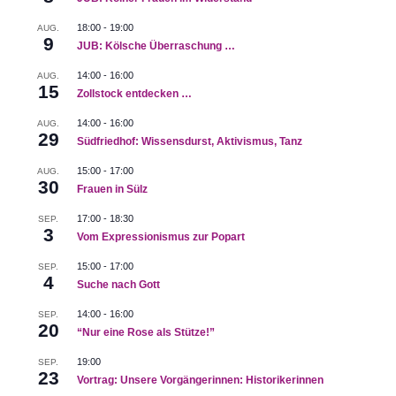
18:00
-
19:00
AUG.
9
JUB: Kölsche Überraschung …
14:00
-
16:00
AUG.
15
Zollstock entdecken …
14:00
-
16:00
AUG.
29
Südfriedhof: Wissensdurst, Aktivismus, Tanz
15:00
-
17:00
AUG.
30
Frauen in Sülz
17:00
-
18:30
SEP.
3
Vom Expressionismus zur Popart
15:00
-
17:00
SEP.
4
Suche nach Gott
14:00
-
16:00
SEP.
20
“Nur eine Rose als Stütze!”
19:00
SEP.
23
Vortrag: Unsere Vorgängerinnen: Historikerinnen