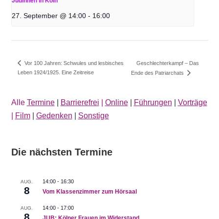
Jüdinnen in Köln
27. September @ 14:00
-
16:00
Geschlechterkampf – Das
Vor 100 Jahren: Schwules und lesbisches
Leben 1924/1925. Eine Zeitreise
Ende des Patriarchats
Alle
Termine
|
Barrierefrei
|
Online
|
Führungen
|
Vorträge
|
Film
|
Gedenken
|
Sonstige
Die nächsten Termine
14:00
-
16:30
AUG.
8
Vom Klassenzimmer zum Hörsaal
14:00
-
17:00
AUG.
8
JUB: Kölner Frauen im Widerstand