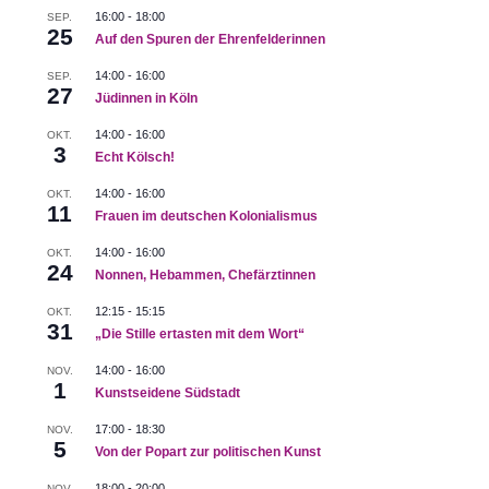
16:00
-
18:00
SEP.
25
Auf den Spuren der Ehrenfelderinnen
14:00
-
16:00
SEP.
27
Jüdinnen in Köln
14:00
-
16:00
OKT.
3
Echt Kölsch!
14:00
-
16:00
OKT.
11
Frauen im deutschen Kolonialismus
14:00
-
16:00
OKT.
24
Nonnen, Hebammen, Chefärztinnen
12:15
-
15:15
OKT.
31
„Die Stille ertasten mit dem Wort“
14:00
-
16:00
NOV.
1
Kunstseidene Südstadt
17:00
-
18:30
NOV.
5
Von der Popart zur politischen Kunst
18:00
-
20:00
NOV.