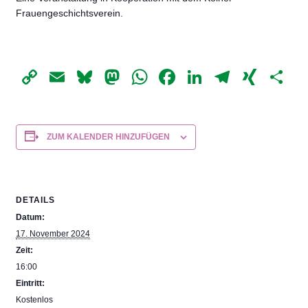
Frauengeschichtsverein.
Copy
Email
Bluesky
Mastodon
WhatsApp
Facebook
LinkedIn
Telegr
XIN
Te
Link
ZUM KALENDER HINZUFÜGEN
DETAILS
Datum:
17. November 2024
Zeit:
16:00
Eintritt:
Kostenlos