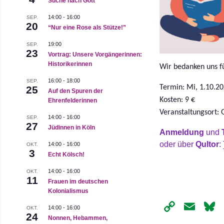
Suche nach Gott
14:00
-
16:00
SEP.
20
“Nur eine Rose als Stütze!”
19:00
SEP.
23
Vortrag: Unsere Vorgängerinnen:
Historikerinnen
Wir bedanken uns fü
16:00
-
18:00
SEP.
Termin: Mi, 1.10.2
25
Auf den Spuren der
Kosten: 9 €
Ehrenfelderinnen
Veranstaltungsort:
14:00
-
16:00
SEP.
27
Jüdinnen in Köln
Anmeldung
und
oder über
Qultor
:
14:00
-
16:00
OKT.
3
Echt Kölsch!
14:00
-
16:00
OKT.
11
Frauen im deutschen
Kolonialismus
Copy
Ema
14:00
-
16:00
OKT.
24
Link
Nonnen, Hebammen,