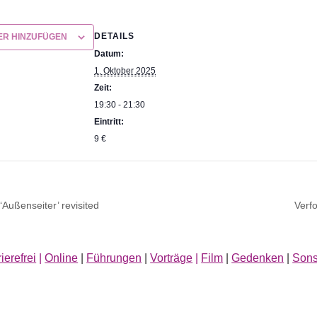
DETAILS
ER HINZUFÜGEN
Datum:
1. Oktober 2025
Zeit:
19:30 - 21:30
Eintritt:
9 €
Außenseiter’ revisited
Verfo
ierefrei
|
Online
|
Führungen
|
Vorträge
|
Film
|
Gedenken
|
Sons