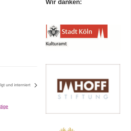
Wir danken:
lgt und interniert
tige