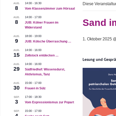
14:00
-
16:30
Diese Veranstaltun
AUG.
8
Vom Klassenzimmer zum Hörsaal
14:00
-
17:00
AUG.
Sand im
8
JUB: Kölner Frauen im
Widerstand
18:00
-
19:00
AUG.
1. Oktober 2025 
9
JUB: Kölsche Überraschung …
14:00
-
16:00
AUG.
15
Zollstock entdecken …
Lesung und Gesprä
14:00
-
16:00
AUG.
29
Südfriedhof: Wissensdurst,
Aktivismus, Tanz
15:00
-
17:00
AUG.
30
Frauen in Sülz
17:00
-
18:30
SEP.
3
Vom Expressionismus zur Popart
15:00
-
17:00
SEP.
4