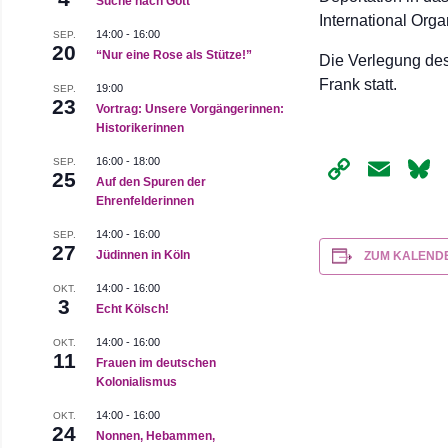
Suche nach Gott
International Orga
14:00
-
16:00
SEP.
20
“Nur eine Rose als Stütze!”
Die Verlegung des
Frank statt.
19:00
SEP.
23
Vortrag: Unsere Vorgängerinnen:
Historikerinnen
Copy
Ema
16:00
-
18:00
SEP.
25
Auf den Spuren der
Link
Ehrenfelderinnen
14:00
-
16:00
SEP.
27
Jüdinnen in Köln
ZUM KALEND
14:00
-
16:00
OKT.
3
Echt Kölsch!
14:00
-
16:00
OKT.
11
Frauen im deutschen
Kolonialismus
14:00
-
16:00
OKT.
24
Nonnen, Hebammen,