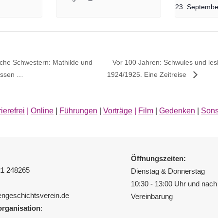
23. Septembe
sche Schwestern: Mathilde und
Vor 100 Jahren: Schwules und le
issen …
1924/1925. Eine Zeitreise
ierefrei
|
Online
|
Führungen
|
Vorträge
|
Film
|
Gedenken
|
Sons
Öffnungszeiten:
21 248265
Dienstag & Donnerstag
10:30 - 13:00 Uhr und nach 
uengeschichtsverein.de
Vereinbarung
rganisation
: