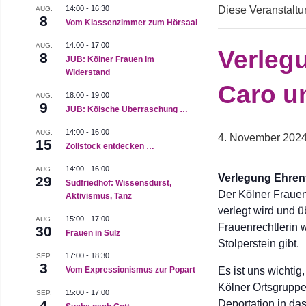
14:00
-
16:30
Diese Veranstaltun
AUG.
8
Vom Klassenzimmer zum Hörsaal
14:00
-
17:00
AUG.
Verlegu
8
JUB: Kölner Frauen im
Widerstand
Caro u
18:00
-
19:00
AUG.
9
JUB: Kölsche Überraschung …
14:00
-
16:00
AUG.
4. November 202
15
Zollstock entdecken …
14:00
-
16:00
AUG.
Verlegung Ehrenf
29
Südfriedhof: Wissensdurst,
Der Kölner Fraueng
Aktivismus, Tanz
verlegt wird und ü
15:00
-
17:00
AUG.
Frauenrechtlerin w
30
Frauen in Sülz
Stolperstein gibt.
17:00
-
18:30
SEP.
3
Vom Expressionismus zur Popart
Es ist uns wichtig
Kölner Ortsgruppe
15:00
-
17:00
SEP.
4
Deportation in das