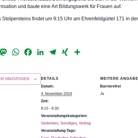
nisation und baute eine Art Bildungswerk für Frauen auf.
 Stolpersteins findet um 9:15 Uhr am Ehrenfeldgürtel 171 in d
il
Bluesky
Mastodon
WhatsApp
Facebook
LinkedIn
Telegram
XING
Teilen
DETAILS
WEITERE ANGAB
ER HINZUFÜGEN
Datum:
Barrierefrei
4. November 2024
Ja
Zeit:
9:15 - 9:30
Veranstaltungskategorien:
Gedenken
,
Sonstiges
,
Vortrag
Veranstaltung-Tags: