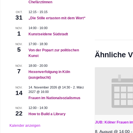
Chefärztinnen
12:15
-
15:15
OKT.
31
„Die Stille ertasten mit dem Wort“
14:00
-
16:00
NOV.
1
Kunstseidene Südstadt
17:00
-
18:30
NOV.
5
Von der Popart zur politischen
Ähnliche V
Kunst
18:00
-
20:00
NOV.
7
Hexenverfolgung in Köln
(ausgebucht)
14. November 2026 @ 14:30
-
2. März
NOV.
14
2027 @ 16:00
Frauen im Nationalsozialismus
12:00
-
14:30
NOV.
22
How to Build a Library
JUB: Kölner Frauen i
Kalender anzeigen
8. August @ 14:00
-