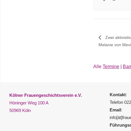
Zwei aktivisti
Melanie von Mev
Alle
Termine
|
Barr
Kontakt
:
Kölner Frauengeschichtsverein e.V.
Telefon 02
Höninger Weg 100 A
Email
:
50969 Köln
info[ät]fra
Führungso