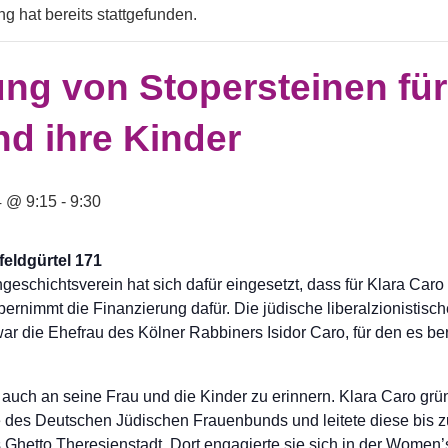
g hat bereits stattgefunden.
ng von Stopersteinen für
nd ihre Kinder
4 @ 9:15
-
9:30
eldgürtel 171
eschichtsverein hat sich dafür eingesetzt, dass für Klara Caro 
bernimmt die Finanzierung dafür. Die jüdische liberalzionistisc
ar die Ehefrau des Kölner Rabbiners Isidor Caro, für den es ber
, auch an seine Frau und die Kinder zu erinnern. Klara Caro gr
 des Deutschen Jüdischen Frauenbunds und leitete diese bis zu
 Ghetto Theresienstadt. Dort engagierte sie sich in der Women’