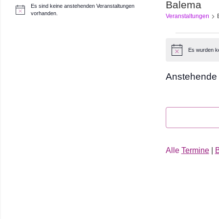
Balema
Es sind keine anstehenden Veranstaltungen
H
vorhanden.
Veranstaltungen
i
n
w
Veranst
e
i
Es wurden k
Hinweis
s
Anstehende
Datum
auswählen.
Alle
Termine
|
B