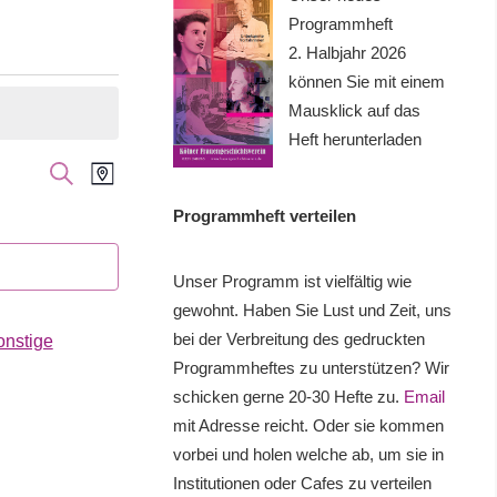
Programmheft
2. Halbjahr 2026
können Sie mit einem
Mausklick auf das
Heft herunterladen
Veranstaltung
Veranstaltungen
SUCHE
KARTE
Ansichten-
Suche
Programmheft verteilen
Navigation
und
Unser Programm ist vielfältig wie
Ansichten,
gewohnt. Haben Sie Lust und Zeit, uns
bei der Verbreitung des gedruckten
onstige
Navigation
Programmheftes zu unterstützen? Wir
schicken gerne 20-30 Hefte zu.
Email
mit Adresse reicht. Oder sie kommen
vorbei und holen welche ab, um sie in
Institutionen oder Cafes zu verteilen