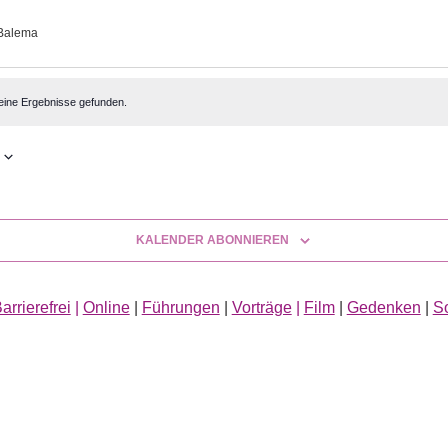
Balema
altungen
eine Ergebnisse gefunden.
KALENDER ABONNIEREN
arrierefrei
|
Online
|
Führungen
|
Vorträge
|
Film
|
Gedenken
|
S