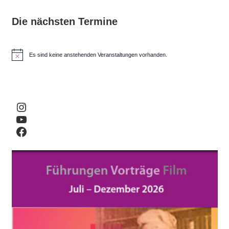
Die nächsten Termine
Es sind keine anstehenden Veranstaltungen vorhanden.
H
i
n
w
e
i
Instagram
s
YouTube
Facebook