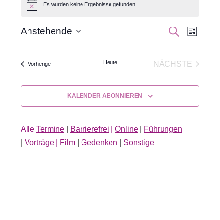
Es wurden keine Ergebnisse gefunden.
Hinweis
Veran
Veranst
SUCHE
Anstehende
LISTE
Datum
Ansic
Suche
wählen.
Navig
Heute
NÄCHSTE
Veranstaltungen
Vorherige
und
VERANSTA
Ansichte
KALENDER ABONNIEREN
Navigati
Alle
Termine
|
Barrierefrei
|
Online
|
Führungen
|
Vorträge
|
Film
|
Gedenken
|
Sonstige