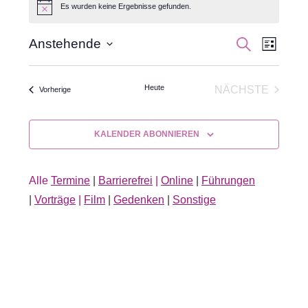
Es wurden keine Ergebnisse gefunden.
Hinweis
Veran
Veranst
SUCHE
Anstehende
LISTE
Datum
Ansic
Suche
wählen.
Navig
Heute
NÄCHSTE
Veranstaltungen
Vorherige
und
VERANSTA
Ansichte
KALENDER ABONNIEREN
Navigati
Alle
Termine
|
Barrierefrei
|
Online
|
Führungen
|
Vorträge
|
Film
|
Gedenken
|
Sonstige