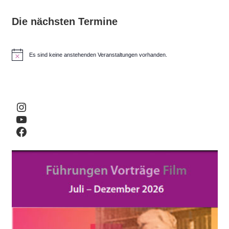
Die nächsten Termine
Es sind keine anstehenden Veranstaltungen vorhanden.
H
i
n
w
e
i
Instagram
s
YouTube
Facebook