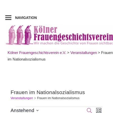
Zum
Inhalt
springen
NAVIGATION
Kölner Frauengeschichtsverein e.V.
>
Veranstaltungen
>
Frauen
im Nationalsozialismus
Frauen im Nationalsozialismus
Veranstaltungen
Frauen im Nationalsozialismus
Veran
Veranstaltungen
Veranst
SUCHE
Anstehend
LISTE