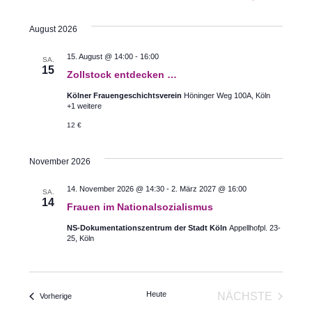
Datum
Ansic
Suche
August 2026
wählen.
Navig
und
15. August @ 14:00
-
16:00
SA.
15
Ansichte
Zollstock entdecken …
Kölner Frauengeschichtsverein
Höninger Weg 100A, Köln
Navigati
+1 weitere
12 €
November 2026
14. November 2026 @ 14:30
-
2. März 2027 @ 16:00
SA.
14
Frauen im Nationalsozialismus
NS-Dokumentationszentrum der Stadt Köln
Appellhofpl. 23-
25, Köln
Heute
NÄCHSTE
Veranstaltungen
Vorherige
VERANSTA