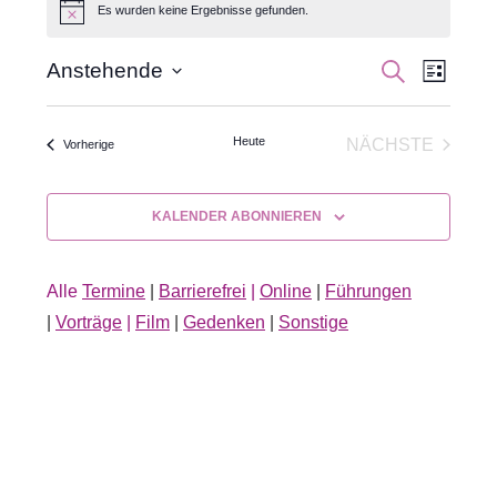
Es wurden keine Ergebnisse gefunden.
Hinweis
Veran
Veranst
SUCHE
Anstehende
LISTE
Datum
Ansic
Suche
wählen.
Navig
Heute
NÄCHSTE
Veranstaltungen
Vorherige
und
VERANSTA
Ansichte
KALENDER ABONNIEREN
Navigati
Alle
Termine
|
Barrierefrei
|
Online
|
Führungen
|
Vorträge
|
Film
|
Gedenken
|
Sonstige