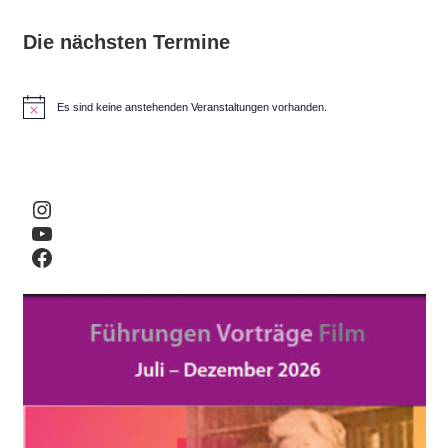
Die nächsten Termine
Es sind keine anstehenden Veranstaltungen vorhanden.
H
i
n
w
e
i
Instagram
s
YouTube
Facebook