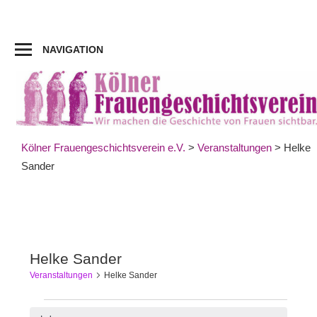
Zum
Inhalt
springen
NAVIGATION
Kölner Frauengeschichtsverein e.V.
>
Veranstaltungen
>
Helke
Sander
Helke Sander
Veranstaltungen
Helke Sander
Veranstaltungen