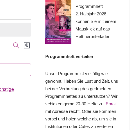
Programmheft
2. Halbjahr 2026
können Sie mit einem
Mausklick auf das
Heft herunterladen
Veranstaltung
Veranstaltungen
SUCHE
KARTE
Ansichten-
Suche
Programmheft verteilen
Navigation
und
Unser Programm ist vielfältig wie
Ansichten,
gewohnt. Haben Sie Lust und Zeit, uns
bei der Verbreitung des gedruckten
onstige
Navigation
Programmheftes zu unterstützen? Wir
schicken gerne 20-30 Hefte zu.
Email
mit Adresse reicht. Oder sie kommen
vorbei und holen welche ab, um sie in
Institutionen oder Cafes zu verteilen