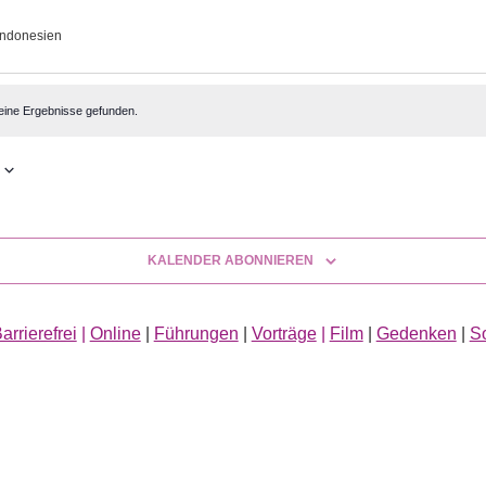
Indonesien
altungen
eine Ergebnisse gefunden.
KALENDER ABONNIEREN
arrierefrei
|
Online
|
Führungen
|
Vorträge
|
Film
|
Gedenken
|
S