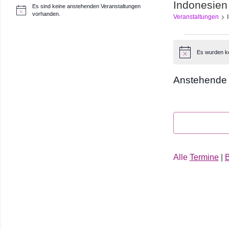
Indonesien
Es sind keine anstehenden Veranstaltungen
H
vorhanden.
Veranstaltungen
i
n
w
Veranst
e
i
Es wurden k
Hinweis
s
Anstehende
Datum
auswählen.
Alle
Termine
|
B